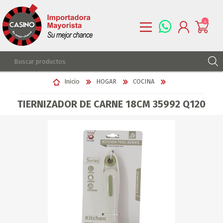
0
REGISTRARSE
Inicio
HOGAR
COCINA
INGRESAR
TIERNIZADOR DE CARNE 18CM 35992 Q120
LISTA DE DESEOS
0