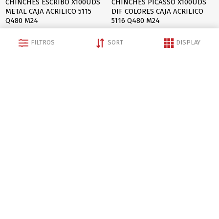
CHINCHES ESCRIBO X100UDS
CHINCHES PICASSO X100UDS
METAL CAJA ACRILICO 5115
DIF COLORES CAJA ACRILICO
Q480 M24
5116 Q480 M24
FILTROS
SORT
DISPLAY
$U 49
$U 49
*Precio por menor
*Precio por menor
Consulta tu precio mayorista al vendedor
Consulta tu precio mayorista al vendedor
AGREGAR AL CARRITO
AGREGAR AL CARRITO