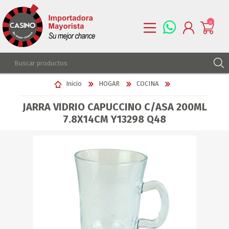
0
REGISTRARSE
Inicio
HOGAR
COCINA
INGRESAR
JARRA VIDRIO CAPUCCINO C/ASA 200ML
LISTA DE DESEOS
0
7.8X14CM Y13298 Q48