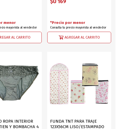
$U 169
or menor
*Precio por menor
recio mayorista al vendedor
Consulta tu precio mayorista al vendedor
REGAR AL CARRITO
AGREGAR AL CARRITO
 ROPA INTERIOR
FUNDA TNT PARA TRAJE
TIEN Y BOMBACHA 4
123X56CM LISO/ESTAMPADO