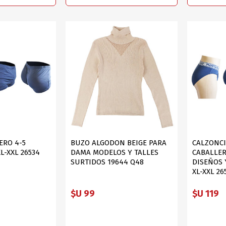
OFERTAS
DIA DE LOS ABUELOS
ERO 4-5
BUZO ALGODON BEIGE PARA
CALZONCI
L-XXL 26534
DAMA MODELOS Y TALLES
CABALLE
SURTIDOS 19644 Q48
DISEÑOS 
XL-XXL 26
$U 99
$U 119