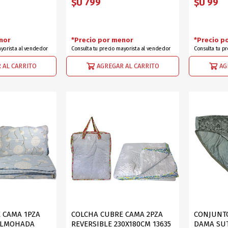
$U 799
$U 99
nor
*Precio por menor
*Precio p
ayorista al vendedor
Consulta tu precio mayorista al vendedor
Consulta tu p
 AL CARRITO
AGREGAR AL CARRITO
AG
 CAMA 1PZA
COLCHA CUBRE CAMA 2PZA
CONJUNTO
ALMOHADA
REVERSIBLE 230X180CM 13635
DAMA SU