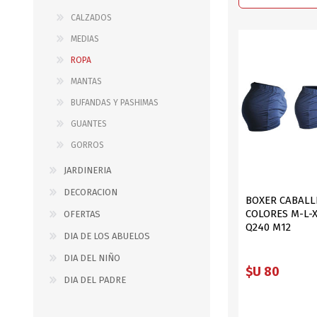
JARDINERIA
ALFOMBRAS
CALZADOS
MACETAS
CUADROS
MEDIAS
FLORES
LAMPARAS
ROPA
MUEBLES DE JARDIN
PORTARRETRATOS
MANTAS
RELOJES
BUFANDAS Y PASHIMAS
ESPEJOS
GUANTES
GORROS
JARDINERIA
DECORACION
BOXER CABALL
COLORES M-L-X
OFERTAS
Q240 M12
DIA DE LOS ABUELOS
DIA DEL NIÑO
$U 80
DIA DEL PADRE