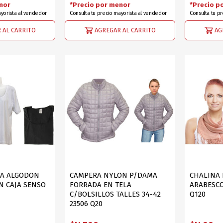
nor
*Precio por menor
*Precio p
ayorista al vendedor
Consulta tu precio mayorista al vendedor
Consulta tu p
 AL CARRITO
AGREGAR AL CARRITO
AG
MA ALGODON
CAMPERA NYLON P/DAMA
CHALINA 
N CAJA SENSO
FORRADA EN TELA
ARABESCO
C/BOLSILLOS TALLES 34-42
Q120
23506 Q20