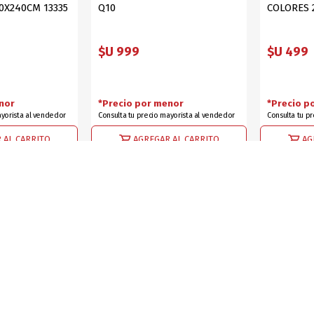
0X240CM 13335
Q10
COLORES 
$U 999
$U 499
nor
*Precio por menor
*Precio p
ayorista al vendedor
Consulta tu precio mayorista al vendedor
Consulta tu p
 AL CARRITO
AGREGAR AL CARRITO
AG