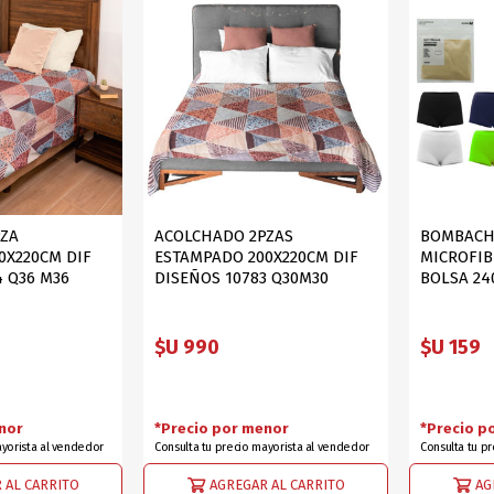
DEPORTES
GORROS
ACCESORIOS DE BEB
ACCESORIOS DE BEB
Ver todo
PAPELERIA 2
PAPELERIA 3
ACC.DE OFICINA
PAPELES
ACC.DE ESCRITORIO
CARTULINAS
DIDACTICOS/PIZARR
GOMAS/PEGAMENTOS
PZA
ACOLCHADO 2PZAS
BOMBACH
0X220CM DIF
ESTAMPADO 200X220CM DIF
MICROFIB
PINTURA/PLASTICA
TIJERAS/CORTANTES
4 Q36 M36
DISEÑOS 10783 Q30M30
BOLSA 24
LIBROS
FORMULARIOS/HOJAS
Escolares
ART.COMPLEMENTARI
$U 990
$U 159
ACC.COMPUTADORA
nor
*Precio por menor
*Precio p
ayorista al vendedor
Consulta tu precio mayorista al vendedor
Consulta tu p
OFERTAS
DIA DE LOS ABUELOS
 AL CARRITO
AGREGAR AL CARRITO
AG