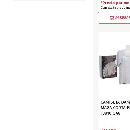
*Precio por me
Consulta tu precio m
AGREGAR
CAMISETA DA
MAGA CORTA E
13816 Q48