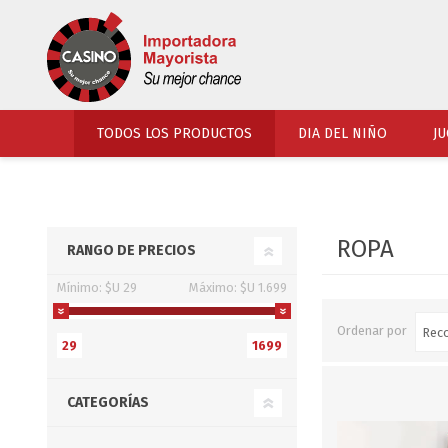
TODOS LOS PRODUCTOS
DIA DEL NIÑO
JU
PERFUMERIA
VESTIMENTA
ROPA
RANGO DE PRECIOS
COSMETICOS
SOMBREROS Y CAPEL
Mínimo:
$U 29
Máximo:
$U 1.699
TOCADOR
UNIFORMES Y ACCES
PERFUMES
ARTICULOS DEPORTI
Ordenar por
29
1699
ACCESORIOS PERFUM
UNIFORMES ESCOLARES
LENTES
CALZADO
CATEGORÍAS
ACCESORIOS BELLEZ
OJOTAS
TOCADOR BEBES