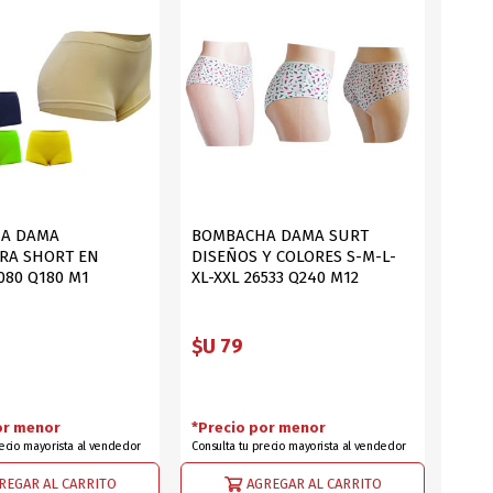
DEPORTES
ARTICULOS DE ALM
COTILLON
COMESTIBLES
GLOBOS
SERPENTINA
ACCESORIOS
A DAMA
BOMBACHA DAMA SURT
RA SHORT EN
DISEÑOS Y COLORES S-M-L-
PAPEL PICADO
080 Q180 M1
XL-XXL 26533 Q240 M12
DIFRACES
CARETAS
$U 79
or menor
*Precio por menor
recio mayorista al vendedor
Consulta tu precio mayorista al vendedor
DIA DEL NIÑO
DIA DEL PADRE
REGAR AL CARRITO
AGREGAR AL CARRITO