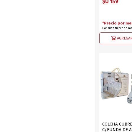
$U 159
*Precio por me
Consulta tu precio m
AGREGAR
COLCHA CUBRE
C/FUNDA DE 