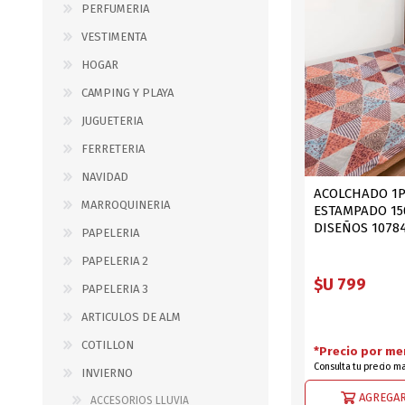
PERFUMERIA
B0LSA DE AGUA
VESTIMENTA
HOGAR
CAMPING Y PLAYA
MARROQUINERIA
PAPELERIA
JUGUETERIA
MOCHILAS
LAPICES
FERRETERIA
BOLSOS
BOLIGRAFOS
NAVIDAD
BILLETERAS Y MONE
CUADERNOS/CUADERN
ACOLCHADO 1
MARROQUINERIA
ESTAMPADO 15
MALETAS
LIBRETAS/BLOCKS
DISEÑOS 1078
PAPELERIA
CARTERAS Y RIÑONE
AGENDAS/INDICES
PAPELERIA 2
ACCESORIOS
CARTUCHERAS
$U 799
PAPELERIA 3
MARCADORES
ARTICULOS DE ALM
GEOMETRIA
COTILLON
*Precio por me
Consulta tu precio m
INVIERNO
JARDINERIA
DECORACION
AGREGAR
ACCESORIOS LLUVIA