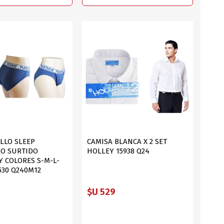
DIA DEL NIÑO
DIA DEL PADRE
LLO SLEEP
CAMISA BLANCA X 2 SET
RO SURTIDO
HOLLEY 15938 Q24
Y COLORES S-M-L-
530 Q240M12
$U 529