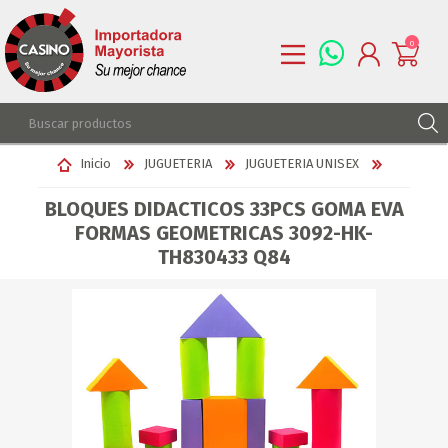
0
REGISTRARSE
Inicio
JUGUETERIA
JUGUETERIA UNISEX
INGRESAR
BLOQUES DIDACTICOS 33PCS GOMA EVA
LISTA DE DESEOS
0
FORMAS GEOMETRICAS 3092-HK-
TH830433 Q84