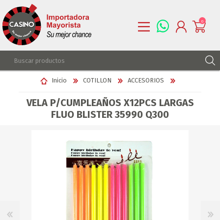
0
REGISTRARSE
Inicio
COTILLON
ACCESORIOS
INGRESAR
VELA P/CUMPLEAÑOS X12PCS LARGAS
LISTA DE DESEOS
0
FLUO BLISTER 35990 Q300