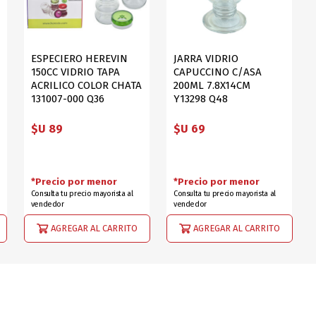
ESPECIERO HEREVIN
JARRA VIDRIO
150CC VIDRIO TAPA
CAPUCCINO C/ASA
ACRILICO COLOR CHATA
200ML 7.8X14CM
131007-000 Q36
Y13298 Q48
$U 89
$U 69
*Precio por menor
*Precio por menor
Consulta tu precio mayorista al
Consulta tu precio mayorista al
vendedor
vendedor
AGREGAR AL CARRITO
AGREGAR AL CARRITO