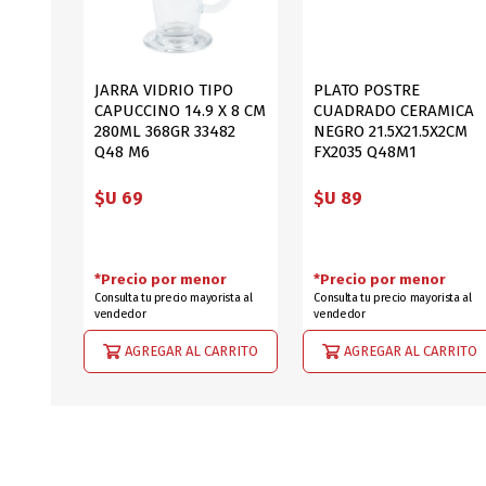
JARRA VIDRIO TIPO
PLATO POSTRE
CAPUCCINO 14.9 X 8 CM
CUADRADO CERAMICA
280ML 368GR 33482
NEGRO 21.5X21.5X2CM
Q48 M6
FX2035 Q48M1
$U 69
$U 89
*Precio por menor
*Precio por menor
Consulta tu precio mayorista al
Consulta tu precio mayorista al
vendedor
vendedor
AGREGAR AL CARRITO
AGREGAR AL CARRITO