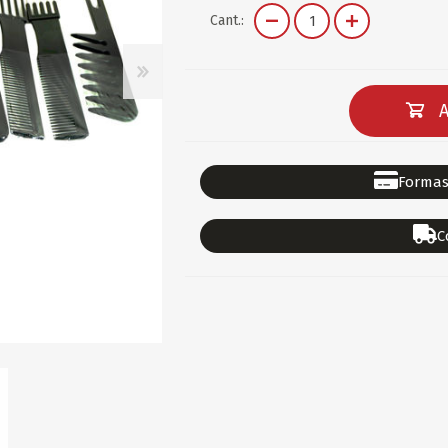
DEPORTES
GORROS
ACCESORIOS DE BEB
Cant.:
ACCESORIOS DE BEB
Ver todo
PAPELERIA 2
PAPELERIA 3
A
ACC.DE OFICINA
PAPELES
ACC.DE ESCRITORIO
CARTULINAS
Formas
DIDACTICOS/PIZARR
GOMAS/PEGAMENTOS
C
PINTURA/PLASTICA
TIJERAS/CORTANTES
LIBROS
FORMULARIOS/HOJAS
Escolares
ART.COMPLEMENTARI
ACC.COMPUTADORA
OFERTAS
DIA DE LOS ABUELOS