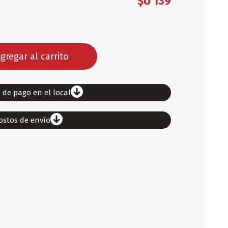
$U 139
DEPORTES
ARTICULOS DE ALM
COTILLON
gregar al carrito
COMESTIBLES
GLOBOS
SERPENTINA
 de pago en el local
ACCESORIOS
ostos de envío
PAPEL PICADO
DIFRACES
CARETAS
DIA DEL NIÑO
DIA DEL PADRE