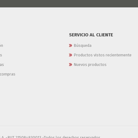
SERVICIO AL CLIENTE
ón
Búsqueda
es
Productos vistos recientemente
as
Nuevos productos
e compras
S.A. -RUT 215084930013 -Todos los derechos reservados.