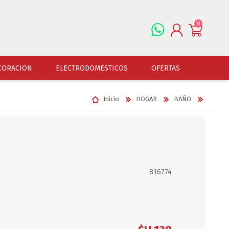
0
REGISTRARSE
CORACION
ELECTRODOMESTICOS
OFERTAS
INGRESAR
Inicio
HOGAR
BAÑO
ALFOMBRAS
OFERTAS
JUGUETERIA
FERRETERIA
CUADROS
JUGUETERIA VARONES
HERRAMIENTAS
LAMPARAS
JUGUETERIA NENAS
LINTERNAS Y BALIZ
PORTARRETRATOS
JUGUETERIA BEBES
PILAS Y BATERIAS
816774
RELOJES
JUGUETERIA UNISEX
ART.ELECTR.Y A PI
JUGUETRIA ADULTOS
ACCESORIOS FERRET
ESPEJOS
JUEGO DE VERANO
ACCESORIOS DE AUT
DISFRACES
ACCESORIOS DE MOTOS