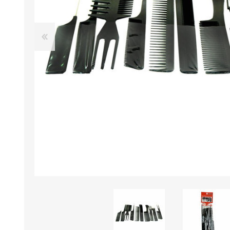
B0LSA DE AGUA
MARROQUINERIA
PAPELERIA
MOCHILAS
LAPICES
BOLSOS
BOLIGRAFOS
BILLETERAS Y MONE
CUADERNOS/CUADERN
MALETAS
LIBRETAS/BLOCKS
CARTERAS Y RIÑONE
AGENDAS/INDICES
ACCESORIOS
CARTUCHERAS
MARCADORES
GEOMETRIA
JARDINERIA
DECORACION