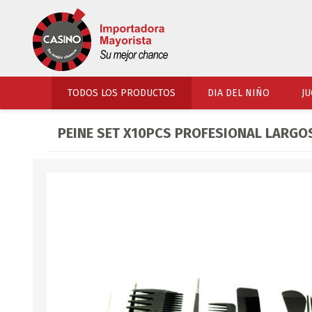
TODOS LOS PRODUCTOS
DIA DEL NIÑO
JU
PEINE SET X10PCS PROFESIONAL LARGO
PERFUMERIA
VESTIMENTA
COSMETICOS
SOMBREROS Y CAPEL
TOCADOR
UNIFORMES Y ACCES
PERFUMES
ARTICULOS DEPORTI
ACCESORIOS PERFUM
UNIFORMES ESCOLARES
LENTES
CALZADO
ACCESORIOS BELLEZ
OJOTAS
TOCADOR BEBES