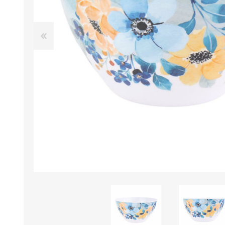
B0LSA DE AGUA
MARROQUINERIA
PAPELERIA
MOCHILAS
LAPICES
BOLSOS
BOLIGRAFOS
BILLETERAS Y MONE
CUADERNOS/CUADERN
MALETAS
LIBRETAS/BLOCKS
CARTERAS Y RIÑONE
AGENDAS/INDICES
ACCESORIOS
CARTUCHERAS
MARCADORES
GEOMETRIA
JARDINERIA
DECORACION