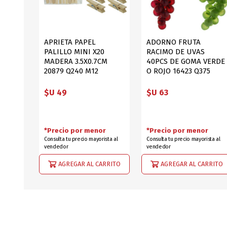
APRIETA PAPEL
ADORNO FRUTA
PALILLO MINI X20
RACIMO DE UVAS
MADERA 3.5X0.7CM
40PCS DE GOMA VERDE
20879 Q240 M12
O ROJO 16423 Q375
$U 49
$U 63
*Precio por menor
*Precio por menor
Consulta tu precio mayorista al
Consulta tu precio mayorista al
vendedor
vendedor
AGREGAR AL CARRITO
AGREGAR AL CARRITO