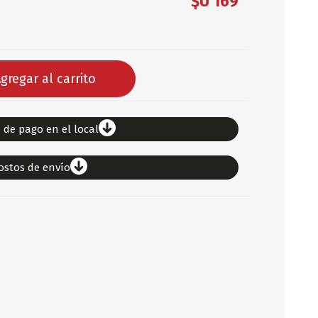
$U 169
DEPORTES
ARTICULOS DE ALM
COTILLON
gregar al carrito
COMESTIBLES
GLOBOS
SERPENTINA
 de pago en el local
ACCESORIOS
ostos de envío
PAPEL PICADO
DIFRACES
CARETAS
DIA DEL NIÑO
DIA DEL PADRE