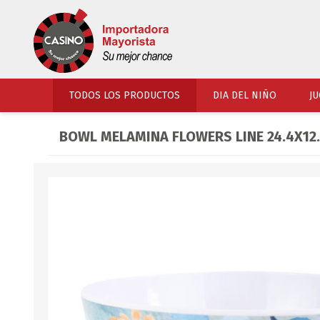
TODOS LOS PRODUCTOS
DIA DEL NIÑO
JU
BOWL MELAMINA FLOWERS LINE 24.4X12
PERFUMERIA
VESTIMENTA
COSMETICOS
SOMBREROS Y CAPEL
TOCADOR
UNIFORMES Y ACCES
PERFUMES
ARTICULOS DEPORTI
ACCESORIOS PERFUM
UNIFORMES ESCOLARES
LENTES
CALZADO
ACCESORIOS BELLEZ
OJOTAS
TOCADOR BEBES