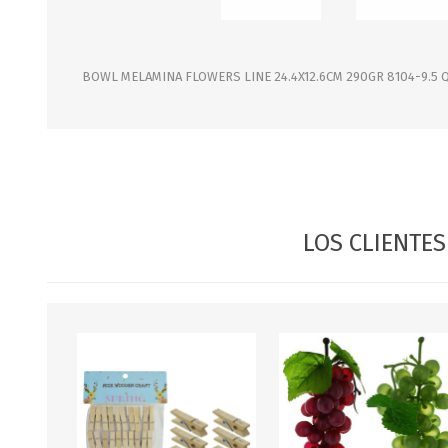
JARDINERIA
ALFOMBRAS
MACETAS
CUADROS
FLORES
LAMPARAS
BOWL MELAMINA FLOWERS LINE 24.4X12.6CM 290GR 8104-9.5 
MUEBLES DE JARDIN
PORTARRETRATOS
RELOJES
ESPEJOS
LOS CLIENTE