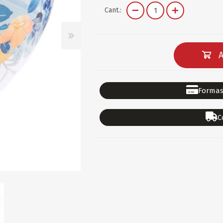
DEPORTES
GORROS
ACCESORIOS DE BEB
Cant.:
ACCESORIOS DE BEB
Ver todo
PAPELERIA 2
PAPELERIA 3
A
ACC.DE OFICINA
PAPELES
ACC.DE ESCRITORIO
CARTULINAS
Formas
DIDACTICOS/PIZARR
GOMAS/PEGAMENTOS
C
PINTURA/PLASTICA
TIJERAS/CORTANTES
LIBROS
FORMULARIOS/HOJAS
Escolares
ART.COMPLEMENTARI
ACC.COMPUTADORA
OFERTAS
DIA DE LOS ABUELOS