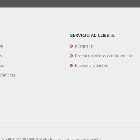
SERVICIO AL CLIENTE
ón
Búsqueda
es
Productos vistos recientemente
as
Nuevos productos
e compras
S.A. -RUT 215084930013 -Todos los derechos reservados.