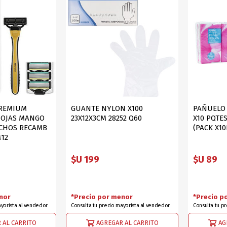
DEPORTES
GORROS
ACCESORIOS DE BEB
ACCESORIOS DE BEB
Ver todo
PAPELERIA 2
PAPELERIA 3
ACC.DE OFICINA
PAPELES
ACC.DE ESCRITORIO
CARTULINAS
DIDACTICOS/PIZARR
GOMAS/PEGAMENTOS
PREMIUM
GUANTE NYLON X100
PAÑUELO 
HOJAS MANGO
23X12X3CM 28252 Q60
X10 PQTES
PINTURA/PLASTICA
TIJERAS/CORTANTES
CHOS RECAMB
(PACK X1
LIBROS
FORMULARIOS/HOJAS
M12
Escolares
ART.COMPLEMENTARI
$U 199
$U 89
ACC.COMPUTADORA
nor
*Precio por menor
*Precio p
ayorista al vendedor
Consulta tu precio mayorista al vendedor
Consulta tu p
OFERTAS
DIA DE LOS ABUELOS
 AL CARRITO
AGREGAR AL CARRITO
AG