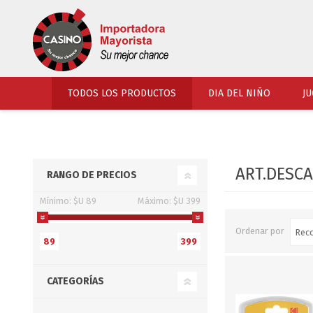
TODOS LOS PRODUCTOS
DIA DEL NIÑO
JU
PERFUMERIA
VESTIMENTA
ART.DESC
RANGO DE PRECIOS
COSMETICOS
SOMBREROS Y CAPEL
Mínimo:
$U 89
Máximo:
$U 399
TOCADOR
UNIFORMES Y ACCES
PERFUMES
ARTICULOS DEPORTI
Ordenar por
89
399
ACCESORIOS PERFUM
UNIFORMES ESCOLARES
LENTES
CALZADO
CATEGORÍAS
ACCESORIOS BELLEZ
OJOTAS
TOCADOR BEBES