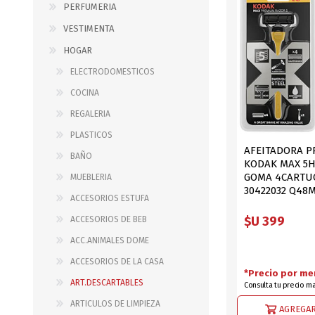
PERFUMERIA
B0LSA DE AGUA
VESTIMENTA
HOGAR
ELECTRODOMESTICOS
MARROQUINERIA
PAPELERIA
COCINA
MOCHILAS
LAPICES
REGALERIA
BOLSOS
BOLIGRAFOS
PLASTICOS
BILLETERAS Y MONE
CUADERNOS/CUADERN
AFEITADORA 
BAÑO
KODAK MAX 5
MALETAS
LIBRETAS/BLOCKS
GOMA 4CARTU
MUEBLERIA
CARTERAS Y RIÑONE
AGENDAS/INDICES
30422032 Q48
ACCESORIOS ESTUFA
ACCESORIOS
CARTUCHERAS
$U 399
ACCESORIOS DE BEB
MARCADORES
ACC.ANIMALES DOME
GEOMETRIA
ACCESORIOS DE LA CASA
*Precio por me
ART.DESCARTABLES
Consulta tu precio m
JARDINERIA
DECORACION
ARTICULOS DE LIMPIEZA
AGREGAR