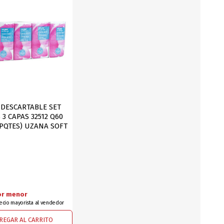
DEPORTES
ARTICULOS DE ALM
COTILLON
COMESTIBLES
GLOBOS
SERPENTINA
ACCESORIOS
DESCARTABLE SET
 3 CAPAS 32512 Q60
PAPEL PICADO
0PQTES) UZANA SOFT
DIFRACES
CARETAS
or menor
recio mayorista al vendedor
DIA DEL NIÑO
DIA DEL PADRE
REGAR AL CARRITO