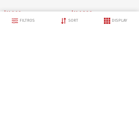
$U 269
$U 1.399
FILTROS
SORT
DISPLAY
*Precio por menor
*Precio por menor
Consulta tu precio mayorista al vendedor
Consulta tu precio mayorista al vendedor
AGREGAR AL CARRITO
AGREGAR AL CARRITO
CATEGORÍAS
Déjanos tu email y te enviamos todas las
novedades