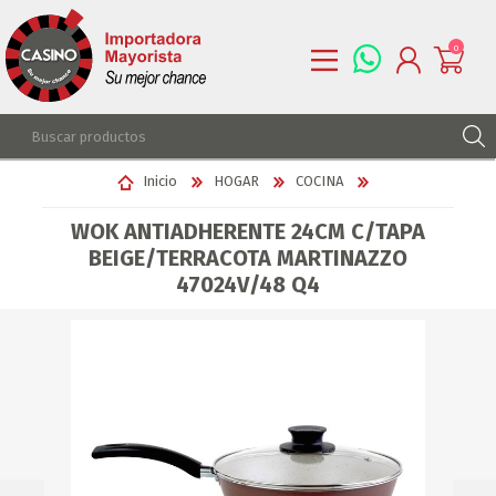
0
REGISTRARSE
Inicio
HOGAR
COCINA
INGRESAR
WOK ANTIADHERENTE 24CM C/TAPA
LISTA DE DESEOS
0
BEIGE/TERRACOTA MARTINAZZO
47024V/48 Q4