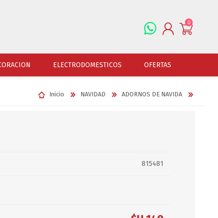
0
REGISTRARSE
CORACION
ELECTRODOMESTICOS
OFERTAS
INGRESAR
Inicio
NAVIDAD
ADORNOS DE NAVIDA
ALFOMBRAS
OFERTAS
JUGUETERIA
FERRETERIA
CUADROS
JUGUETERIA VARONES
HERRAMIENTAS
LAMPARAS
JUGUETERIA NENAS
LINTERNAS Y BALIZ
PORTARRETRATOS
JUGUETERIA BEBES
PILAS Y BATERIAS
815481
RELOJES
JUGUETERIA UNISEX
ART.ELECTR.Y A PI
JUGUETRIA ADULTOS
ACCESORIOS FERRET
ESPEJOS
JUEGO DE VERANO
ACCESORIOS DE AUT
DISFRACES
ACCESORIOS DE MOTOS