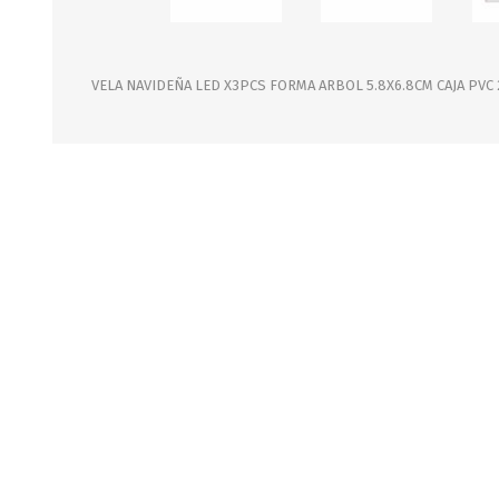
JARDINERIA
ALFOMBRAS
MACETAS
CUADROS
FLORES
LAMPARAS
VELA NAVIDEÑA LED X3PCS FORMA ARBOL 5.8X6.8CM CAJA PVC 
MUEBLES DE JARDIN
PORTARRETRATOS
RELOJES
ESPEJOS