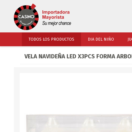
TODOS LOS PRODUCTOS
DIA DEL NIÑO
JU
VELA NAVIDEÑA LED X3PCS FORMA ARBO
PERFUMERIA
VESTIMENTA
COSMETICOS
SOMBREROS Y CAPEL
TOCADOR
UNIFORMES Y ACCES
PERFUMES
ARTICULOS DEPORTI
ACCESORIOS PERFUM
UNIFORMES ESCOLARES
LENTES
CALZADO
ACCESORIOS BELLEZ
OJOTAS
TOCADOR BEBES