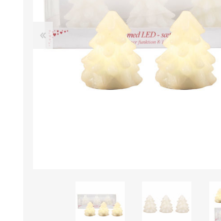
B0LSA DE AGUA
MARROQUINERIA
PAPELERIA
MOCHILAS
LAPICES
BOLSOS
BOLIGRAFOS
BILLETERAS Y MONE
CUADERNOS/CUADERN
MALETAS
LIBRETAS/BLOCKS
CARTERAS Y RIÑONE
AGENDAS/INDICES
ACCESORIOS
CARTUCHERAS
MARCADORES
GEOMETRIA
JARDINERIA
DECORACION