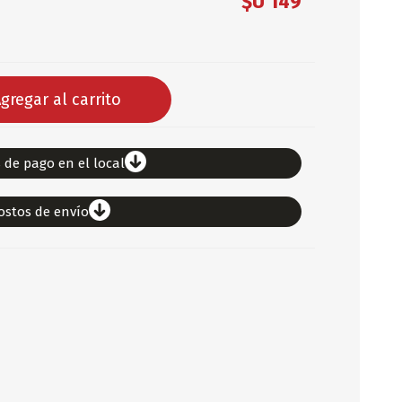
$U 149
DEPORTES
ARTICULOS DE ALM
COTILLON
gregar al carrito
COMESTIBLES
GLOBOS
SERPENTINA
 de pago en el local
ACCESORIOS
ostos de envío
PAPEL PICADO
DIFRACES
CARETAS
DIA DEL NIÑO
DIA DEL PADRE