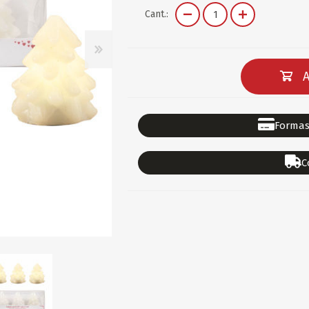
DEPORTES
GORROS
ACCESORIOS DE BEB
Cant.:
ACCESORIOS DE BEB
Ver todo
PAPELERIA 2
PAPELERIA 3
A
ACC.DE OFICINA
PAPELES
ACC.DE ESCRITORIO
CARTULINAS
Formas
DIDACTICOS/PIZARR
GOMAS/PEGAMENTOS
C
PINTURA/PLASTICA
TIJERAS/CORTANTES
LIBROS
FORMULARIOS/HOJAS
Escolares
ART.COMPLEMENTARI
ACC.COMPUTADORA
OFERTAS
DIA DE LOS ABUELOS