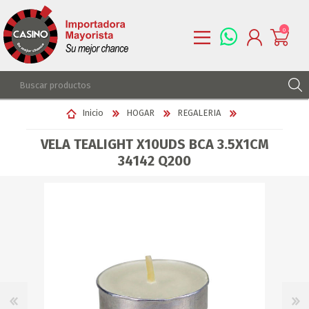
0
REGISTRARSE
Inicio
HOGAR
REGALERIA
INGRESAR
VELA TEALIGHT X10UDS BCA 3.5X1CM
LISTA DE DESEOS
0
34142 Q200