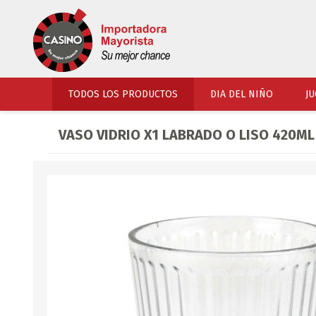
TODOS LOS PRODUCTOS
DIA DEL NIÑO
JU
VASO VIDRIO X1 LABRADO O LISO 420ML
PERFUMERIA
VESTIMENTA
COSMETICOS
SOMBREROS Y CAPEL
TOCADOR
UNIFORMES Y ACCES
PERFUMES
ARTICULOS DEPORTI
ACCESORIOS PERFUM
UNIFORMES ESCOLARES
LENTES
CALZADO
ACCESORIOS BELLEZ
OJOTAS
TOCADOR BEBES