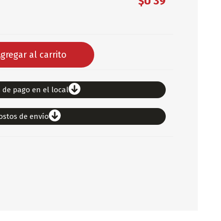
$U 39
DEPORTES
ARTICULOS DE ALM
COTILLON
gregar al carrito
COMESTIBLES
GLOBOS
SERPENTINA
 de pago en el local
ACCESORIOS
ostos de envío
PAPEL PICADO
DIFRACES
CARETAS
DIA DEL NIÑO
DIA DEL PADRE