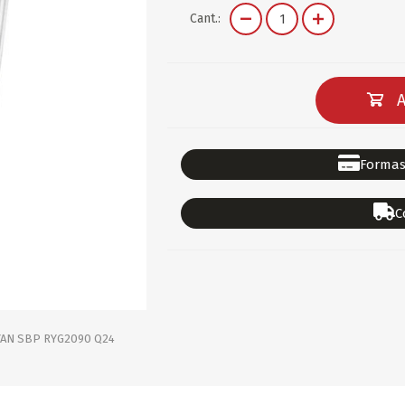
DEPORTES
GORROS
ACCESORIOS DE BEB
Cant.:
ACCESORIOS DE BEB
Ver todo
PAPELERIA 2
PAPELERIA 3
A
ACC.DE OFICINA
PAPELES
ACC.DE ESCRITORIO
CARTULINAS
Formas
DIDACTICOS/PIZARR
GOMAS/PEGAMENTOS
C
PINTURA/PLASTICA
TIJERAS/CORTANTES
LIBROS
FORMULARIOS/HOJAS
Escolares
ART.COMPLEMENTARI
ACC.COMPUTADORA
AYAN SBP RYG2090 Q24
OFERTAS
DIA DE LOS ABUELOS