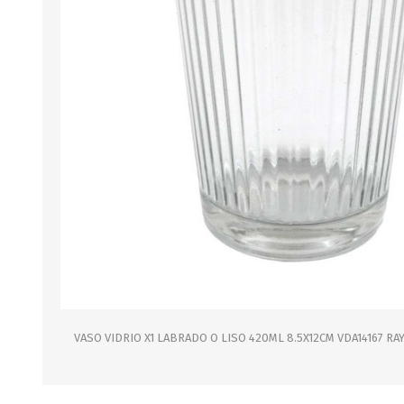
B0LSA DE AGUA
MARROQUINERIA
PAPELERIA
MOCHILAS
LAPICES
BOLSOS
BOLIGRAFOS
BILLETERAS Y MONE
CUADERNOS/CUADERN
MALETAS
LIBRETAS/BLOCKS
CARTERAS Y RIÑONE
AGENDAS/INDICES
ACCESORIOS
CARTUCHERAS
MARCADORES
GEOMETRIA
VASO VIDRIO X1 LABRADO O LISO 420ML 8.5X12CM VDA14167 R
JARDINERIA
DECORACION