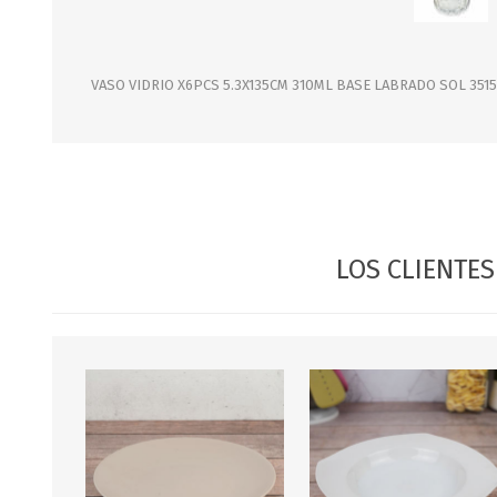
JARDINERIA
ALFOMBRAS
MACETAS
CUADROS
FLORES
LAMPARAS
VASO VIDRIO X6PCS 5.3X135CM 310ML BASE LABRADO SOL 3515
MUEBLES DE JARDIN
PORTARRETRATOS
RELOJES
ESPEJOS
LOS CLIENTE