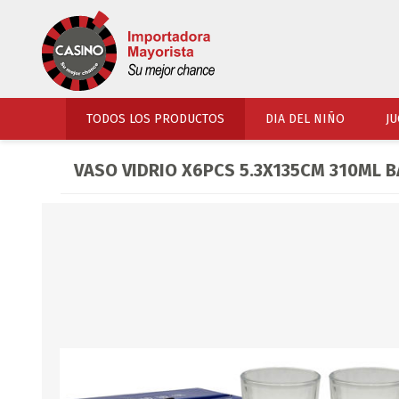
TODOS LOS PRODUCTOS
DIA DEL NIÑO
JU
VASO VIDRIO X6PCS 5.3X135CM 310ML B
PERFUMERIA
VESTIMENTA
COSMETICOS
SOMBREROS Y CAPEL
TOCADOR
UNIFORMES Y ACCES
PERFUMES
ARTICULOS DEPORTI
ACCESORIOS PERFUM
UNIFORMES ESCOLARES
LENTES
CALZADO
ACCESORIOS BELLEZ
OJOTAS
TOCADOR BEBES