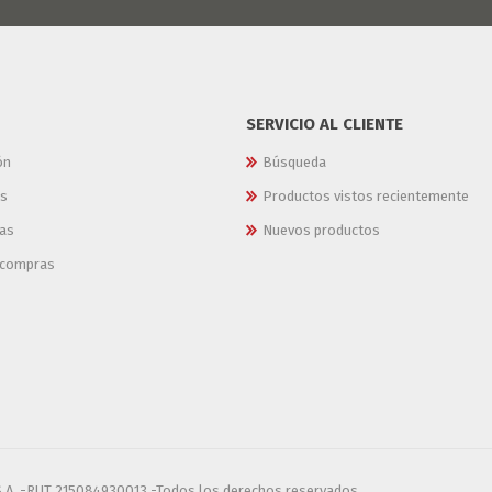
SERVICIO AL CLIENTE
ón
Búsqueda
es
Productos vistos recientemente
as
Nuevos productos
e compras
S.A. -RUT 215084930013 -Todos los derechos reservados.