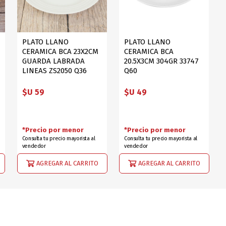
PLATO LLANO
PLATO LLANO
CERAMICA BCA 23X2CM
CERAMICA BCA
GUARDA LABRADA
20.5X3CM 304GR 33747
LINEAS ZS2050 Q36
Q60
$U 59
$U 49
*Precio por menor
*Precio por menor
Consulta tu precio mayorista al
Consulta tu precio mayorista al
vendedor
vendedor
AGREGAR AL CARRITO
AGREGAR AL CARRITO