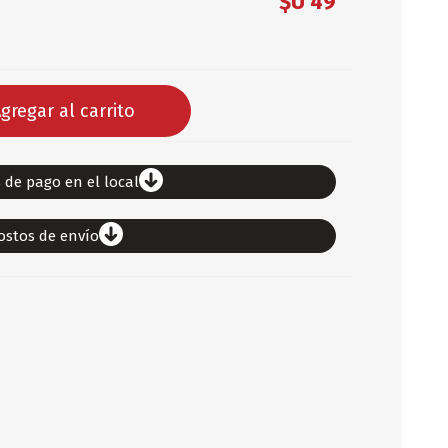
$U 49
DEPORTES
ARTICULOS DE ALM
COTILLON
gregar al carrito
COMESTIBLES
GLOBOS
SERPENTINA
 de pago en el local
ACCESORIOS
ostos de envío
PAPEL PICADO
DIFRACES
CARETAS
DIA DEL NIÑO
DIA DEL PADRE