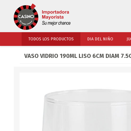
TODOS LOS PRODUCTOS
DIA DEL NIÑO
JU
VASO VIDRIO 190ML LISO 6CM DIAM 7.5
PERFUMERIA
VESTIMENTA
COSMETICOS
SOMBREROS Y CAPEL
TOCADOR
UNIFORMES Y ACCES
PERFUMES
ARTICULOS DEPORTI
ACCESORIOS PERFUM
UNIFORMES ESCOLARES
LENTES
CALZADO
ACCESORIOS BELLEZ
OJOTAS
TOCADOR BEBES