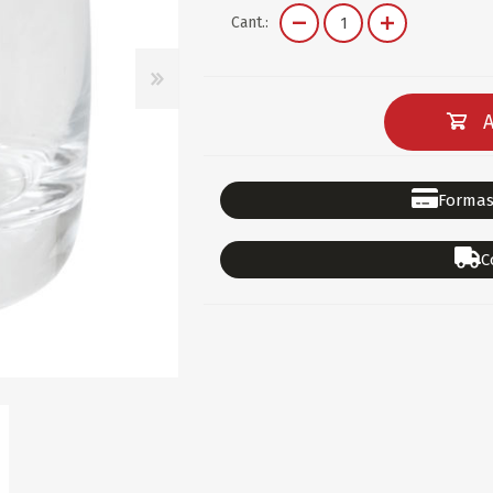
DEPORTES
GORROS
ACCESORIOS DE BEB
Cant.:
ACCESORIOS DE BEB
Ver todo
PAPELERIA 2
PAPELERIA 3
A
ACC.DE OFICINA
PAPELES
ACC.DE ESCRITORIO
CARTULINAS
Formas
DIDACTICOS/PIZARR
GOMAS/PEGAMENTOS
C
PINTURA/PLASTICA
TIJERAS/CORTANTES
LIBROS
FORMULARIOS/HOJAS
Escolares
ART.COMPLEMENTARI
ACC.COMPUTADORA
OFERTAS
DIA DE LOS ABUELOS