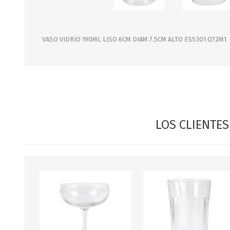
JARDINERIA
ALFOMBRAS
MACETAS
CUADROS
FLORES
LAMPARAS
VASO VIDRIO 190ML LISO 6CM DIAM 7.5CM ALTO ES5301 Q72M1
MUEBLES DE JARDIN
PORTARRETRATOS
RELOJES
ESPEJOS
LOS CLIENTE