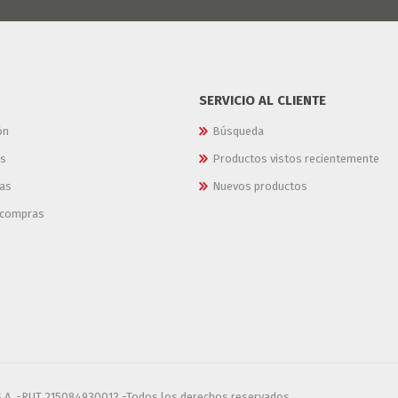
SERVICIO AL CLIENTE
ón
Búsqueda
es
Productos vistos recientemente
as
Nuevos productos
e compras
S.A. -RUT 215084930013 -Todos los derechos reservados.