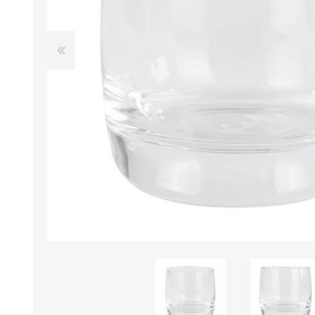
B0LSA DE AGUA
MARROQUINERIA
PAPELERIA
MOCHILAS
LAPICES
BOLSOS
BOLIGRAFOS
BILLETERAS Y MONE
CUADERNOS/CUADERN
MALETAS
LIBRETAS/BLOCKS
CARTERAS Y RIÑONE
AGENDAS/INDICES
ACCESORIOS
CARTUCHERAS
MARCADORES
GEOMETRIA
JARDINERIA
DECORACION