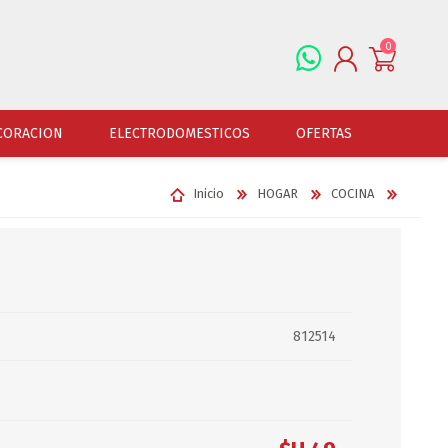
0
REGISTRARSE
CORACION
ELECTRODOMESTICOS
OFERTAS
INGRESAR
Inicio
HOGAR
COCINA
ALFOMBRAS
OFERTAS
JUGUETERIA
FERRETERIA
CUADROS
JUGUETERIA VARONES
HERRAMIENTAS
LAMPARAS
JUGUETERIA NENAS
LINTERNAS Y BALIZ
PORTARRETRATOS
JUGUETERIA BEBES
PILAS Y BATERIAS
812514
RELOJES
JUGUETERIA UNISEX
ART.ELECTR.Y A PI
JUGUETRIA ADULTOS
ACCESORIOS FERRET
ESPEJOS
JUEGO DE VERANO
ACCESORIOS DE AUT
DISFRACES
ACCESORIOS DE MOTOS