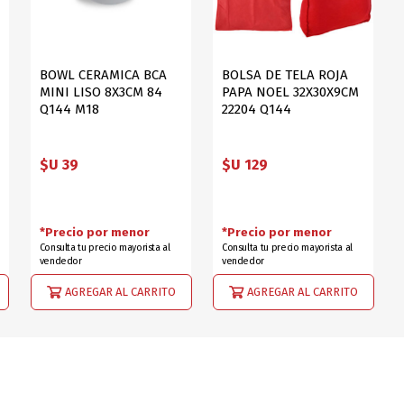
BOWL CERAMICA BCA
BOLSA DE TELA ROJA
MINI LISO 8X3CM 84
PAPA NOEL 32X30X9CM
Q144 M18
22204 Q144
$U 39
$U 129
*Precio por menor
*Precio por menor
Consulta tu precio mayorista al
Consulta tu precio mayorista al
vendedor
vendedor
AGREGAR AL CARRITO
AGREGAR AL CARRITO