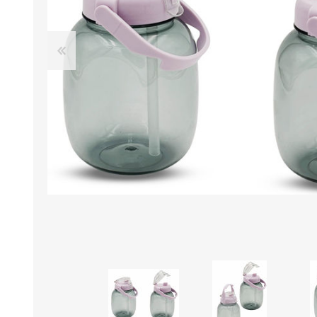
B0LSA DE AGUA
MARROQUINERIA
PAPELERIA
MOCHILAS
LAPICES
BOLSOS
BOLIGRAFOS
BILLETERAS Y MONE
CUADERNOS/CUADERN
MALETAS
LIBRETAS/BLOCKS
CARTERAS Y RIÑONE
AGENDAS/INDICES
ACCESORIOS
CARTUCHERAS
MARCADORES
GEOMETRIA
JARDINERIA
DECORACION