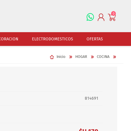
0
REGISTRARSE
CORACION
ELECTRODOMESTICOS
OFERTAS
INGRESAR
Inicio
HOGAR
COCINA
ALFOMBRAS
OFERTAS
JUGUETERIA
FERRETERIA
CUADROS
JUGUETERIA VARONES
HERRAMIENTAS
LAMPARAS
JUGUETERIA NENAS
LINTERNAS Y BALIZ
PORTARRETRATOS
JUGUETERIA BEBES
PILAS Y BATERIAS
814691
RELOJES
JUGUETERIA UNISEX
ART.ELECTR.Y A PI
JUGUETRIA ADULTOS
ACCESORIOS FERRET
ESPEJOS
JUEGO DE VERANO
ACCESORIOS DE AUT
DISFRACES
ACCESORIOS DE MOTOS