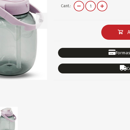
DEPORTES
GORROS
ACCESORIOS DE BEB
Cant.:
ACCESORIOS DE BEB
Ver todo
PAPELERIA 2
PAPELERIA 3
A
ACC.DE OFICINA
PAPELES
ACC.DE ESCRITORIO
CARTULINAS
Formas
DIDACTICOS/PIZARR
GOMAS/PEGAMENTOS
C
PINTURA/PLASTICA
TIJERAS/CORTANTES
LIBROS
FORMULARIOS/HOJAS
Escolares
ART.COMPLEMENTARI
ACC.COMPUTADORA
OFERTAS
DIA DE LOS ABUELOS