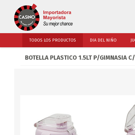
TODOS LOS PRODUCTOS
DIA DEL NIÑO
JU
BOTELLA PLASTICO 1.5LT P/GIMNASIA C
PERFUMERIA
VESTIMENTA
COSMETICOS
SOMBREROS Y CAPEL
TOCADOR
UNIFORMES Y ACCES
PERFUMES
ARTICULOS DEPORTI
ACCESORIOS PERFUM
UNIFORMES ESCOLARES
LENTES
CALZADO
ACCESORIOS BELLEZ
OJOTAS
TOCADOR BEBES