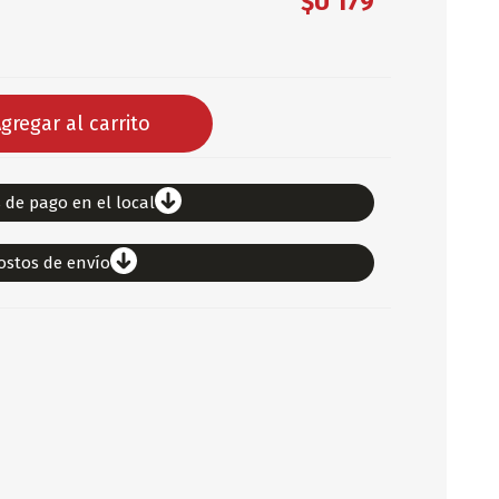
$U 179
DEPORTES
ARTICULOS DE ALM
COTILLON
gregar al carrito
COMESTIBLES
GLOBOS
SERPENTINA
 de pago en el local
ACCESORIOS
ostos de envío
PAPEL PICADO
DIFRACES
CARETAS
DIA DEL NIÑO
DIA DEL PADRE