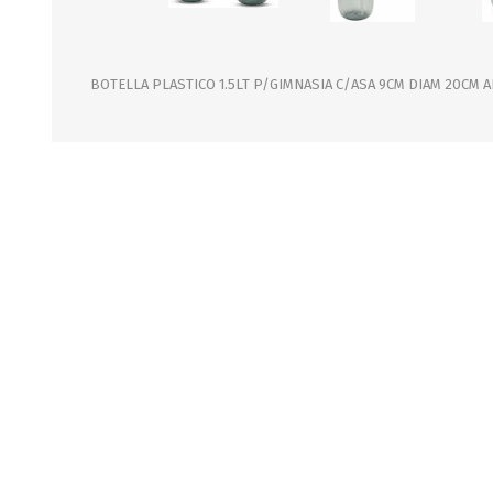
JARDINERIA
ALFOMBRAS
MACETAS
CUADROS
FLORES
LAMPARAS
BOTELLA PLASTICO 1.5LT P/GIMNASIA C/ASA 9CM DIAM 20CM A
MUEBLES DE JARDIN
PORTARRETRATOS
RELOJES
ESPEJOS