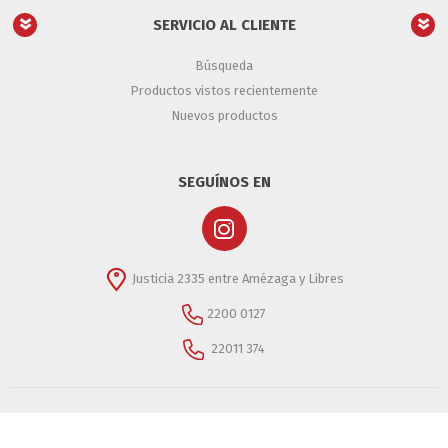
SERVICIO AL CLIENTE
Búsqueda
Productos vistos recientemente
Nuevos productos
SEGUÍNOS EN
Justicia 2335 entre Amézaga y Libres
2200 0127
22011 374
Copyright © 2026 Casino Importaciones- Casino Importaciones
S.A. -RUT 215084930013 -Todos los derechos reservados.