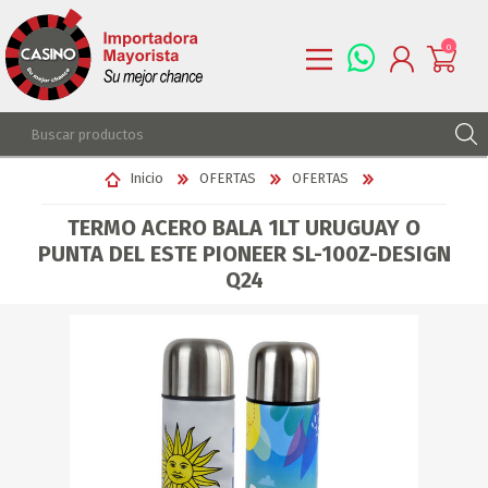
0
REGISTRARSE
Inicio
OFERTAS
OFERTAS
INGRESAR
TERMO ACERO BALA 1LT URUGUAY O
LISTA DE DESEOS
0
PUNTA DEL ESTE PIONEER SL-100Z-DESIGN
Q24