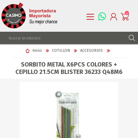
0
REGISTRARSE
Inicio
COTILLON
ACCESORIOS
INGRESAR
SORBITO METAL X6PCS COLORES +
LISTA DE DESEOS
0
CEPILLO 21.5CM BLISTER 36233 Q48M6