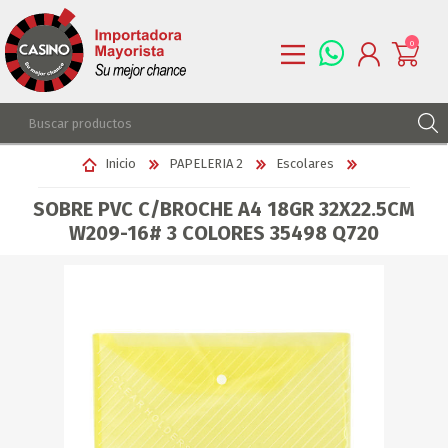
0
REGISTRARSE
Inicio
PAPELERIA 2
Escolares
INGRESAR
SOBRE PVC C/BROCHE A4 18GR 32X22.5CM
LISTA DE DESEOS
0
W209-16# 3 COLORES 35498 Q720