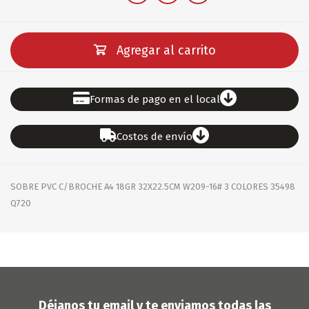
Agregar al carrito
Formas de pago en el local
Costos de envío
SOBRE PVC C/BROCHE A4 18GR 32X22.5CM W209-16# 3 COLORES 35498
Q720
Déjanos tu email y te enviamos todas las