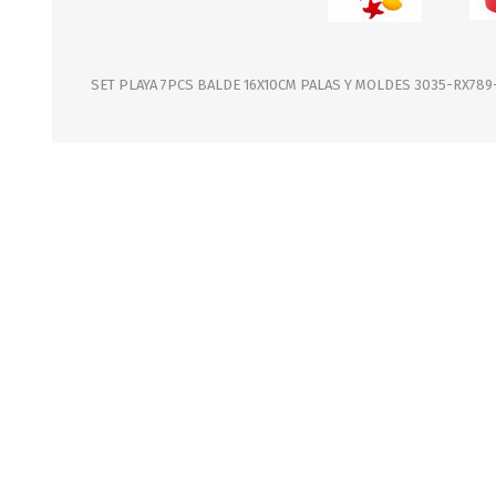
JARDINERIA
ALFOMBRAS
MACETAS
CUADROS
FLORES
LAMPARAS
SET PLAYA 7PCS BALDE 16X10CM PALAS Y MOLDES 3035-RX789
MUEBLES DE JARDIN
PORTARRETRATOS
RELOJES
ESPEJOS