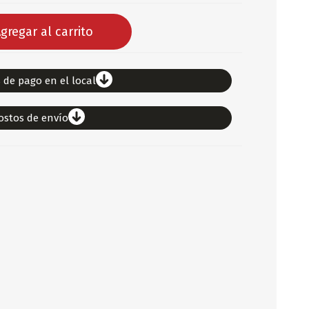
DEPORTES
gregar al carrito
ARTICULOS DE ALM
COTILLON
 de pago en el local
COMESTIBLES
GLOBOS
ostos de envío
SERPENTINA
ACCESORIOS
PAPEL PICADO
DIFRACES
CARETAS
DIA DEL NIÑO
DIA DEL PADRE