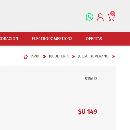
0
REGISTRARSE
CORACION
ELECTRODOMESTICOS
OFERTAS
INGRESAR
Inicio
JUGUETERIA
JUEGO DE VERANO
ALFOMBRAS
OFERTAS
JUGUETERIA
FERRETERIA
CUADROS
JUGUETERIA VARONES
HERRAMIENTAS
LAMPARAS
815673
JUGUETERIA NENAS
LINTERNAS Y BALIZ
PORTARRETRATOS
JUGUETERIA BEBES
PILAS Y BATERIAS
RELOJES
JUGUETERIA UNISEX
ART.ELECTR.Y A PI
JUGUETRIA ADULTOS
ACCESORIOS FERRET
$U 149
ESPEJOS
JUEGO DE VERANO
ACCESORIOS DE AUT
DISFRACES
ACCESORIOS DE MOTOS