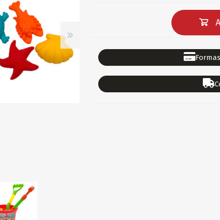
DEPORTES
GORROS
ACCESORIOS DE BEB
ACCESORIOS DE BEB
A
Ver todo
PAPELERIA 2
PAPELERIA 3
Formas
ACC.DE OFICINA
PAPELES
C
ACC.DE ESCRITORIO
CARTULINAS
DIDACTICOS/PIZARR
GOMAS/PEGAMENTOS
PINTURA/PLASTICA
TIJERAS/CORTANTES
LIBROS
FORMULARIOS/HOJAS
Escolares
ART.COMPLEMENTARI
ACC.COMPUTADORA
OFERTAS
DIA DE LOS ABUELOS