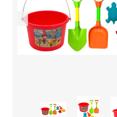
B0LSA DE AGUA
MARROQUINERIA
PAPELERIA
MOCHILAS
LAPICES
BOLSOS
BOLIGRAFOS
BILLETERAS Y MONE
CUADERNOS/CUADERN
MALETAS
LIBRETAS/BLOCKS
CARTERAS Y RIÑONE
AGENDAS/INDICES
ACCESORIOS
CARTUCHERAS
MARCADORES
GEOMETRIA
JARDINERIA
DECORACION