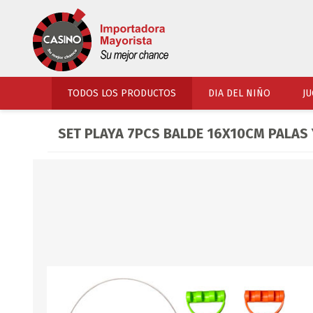
TODOS LOS PRODUCTOS
DIA DEL NIÑO
JU
SET PLAYA 7PCS BALDE 16X10CM PALAS
PERFUMERIA
VESTIMENTA
COSMETICOS
SOMBREROS Y CAPEL
TOCADOR
UNIFORMES Y ACCES
PERFUMES
ARTICULOS DEPORTI
ACCESORIOS PERFUM
UNIFORMES ESCOLARES
LENTES
CALZADO
ACCESORIOS BELLEZ
OJOTAS
TOCADOR BEBES