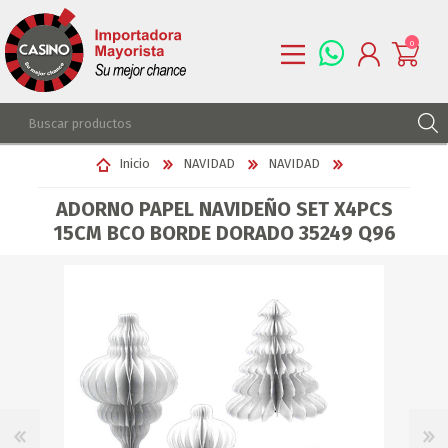
0
REGISTRARSE
Inicio
NAVIDAD
NAVIDAD
INGRESAR
ADORNO PAPEL NAVIDEÑO SET X4PCS
LISTA DE DESEOS
0
15CM BCO BORDE DORADO 35249 Q96