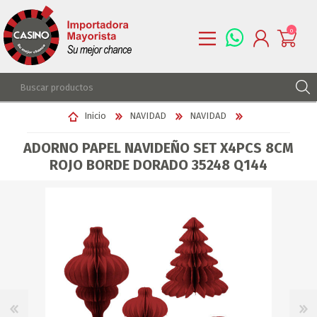
0
REGISTRARSE
Inicio
NAVIDAD
NAVIDAD
INGRESAR
ADORNO PAPEL NAVIDEÑO SET X4PCS 8CM
LISTA DE DESEOS
0
ROJO BORDE DORADO 35248 Q144