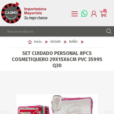
0
REGISTRARSE
Inicio
HOGAR
BAÑO
INGRESAR
SET CUIDADO PERSONAL 8PCS
LISTA DE DESEOS
0
COSMETIQUERO 29X15X6CM PVC 35995
Q30