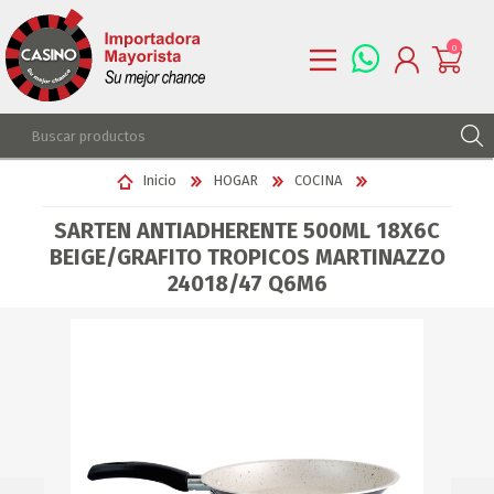
0
REGISTRARSE
Inicio
HOGAR
COCINA
INGRESAR
SARTEN ANTIADHERENTE 500ML 18X6C
LISTA DE DESEOS
0
BEIGE/GRAFITO TROPICOS MARTINAZZO
24018/47 Q6M6