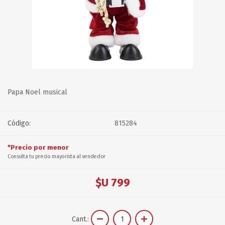
Papa Noel musical
Código:
815284
*Precio por menor
Consulta tu precio mayorista al vendedor
$U 799
Cant.: