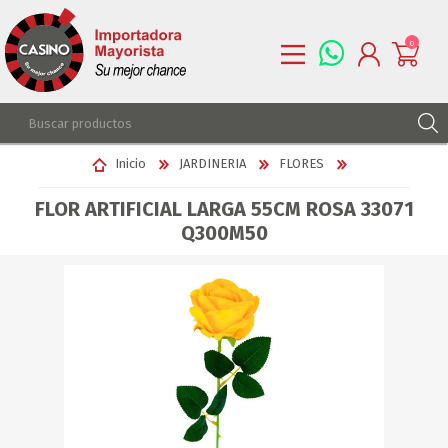
0
REGISTRARSE
Inicio
JARDINERIA
FLORES
INGRESAR
FLOR ARTIFICIAL LARGA 55CM ROSA 33071
LISTA DE DESEOS
0
Q300M50