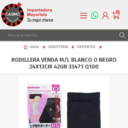
0
REGISTRARSE
Inicio
JUGUETERIA
DEPORTES
INGRESAR
RODILLERA VENDA M/L BLANCO O NEGRO
LISTA DE DESEOS
0
24X13CM 42GR 33471 Q100