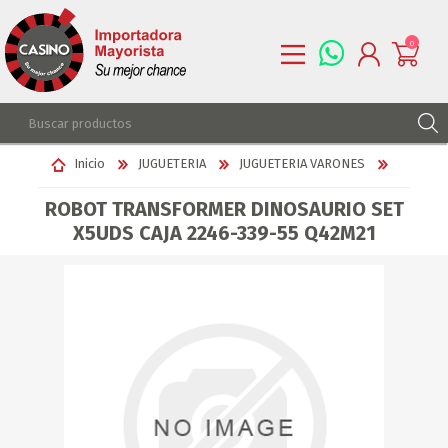
0
REGISTRARSE
Inicio
JUGUETERIA
JUGUETERIA VARONES
INGRESAR
ROBOT TRANSFORMER DINOSAURIO SET
LISTA DE DESEOS
0
X5UDS CAJA 2246-339-55 Q42M21