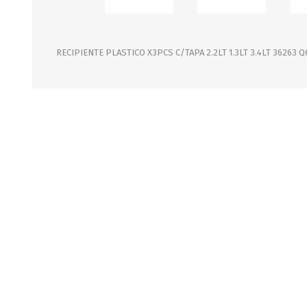
JARDINERIA
ALFOMBRAS
MACETAS
CUADROS
FLORES
LAMPARAS
RECIPIENTE PLASTICO X3PCS C/TAPA 2.2LT 1.3LT 3.4LT 36263 Q
MUEBLES DE JARDIN
PORTARRETRATOS
RELOJES
ESPEJOS