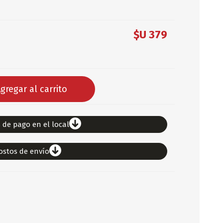
DEPORTES
$U 379
ARTICULOS DE ALM
COTILLON
COMESTIBLES
GLOBOS
gregar al carrito
SERPENTINA
ACCESORIOS
PAPEL PICADO
 de pago en el local
DIFRACES
CARETAS
ostos de envío
DIA DEL NIÑO
DIA DEL PADRE