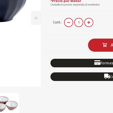
*Precio por menor
DEPORTES
GORROS
ACCESORIOS DE BEB
Consulta tu precio mayorista al vendedor
ACCESORIOS DE BEB
Ver todo
Cant.:
PAPELERIA 2
PAPELERIA 3
ACC.DE OFICINA
PAPELES
A
ACC.DE ESCRITORIO
CARTULINAS
DIDACTICOS/PIZARR
GOMAS/PEGAMENTOS
PINTURA/PLASTICA
TIJERAS/CORTANTES
Formas
LIBROS
FORMULARIOS/HOJAS
Escolares
ART.COMPLEMENTARI
C
ACC.COMPUTADORA
OFERTAS
DIA DE LOS ABUELOS