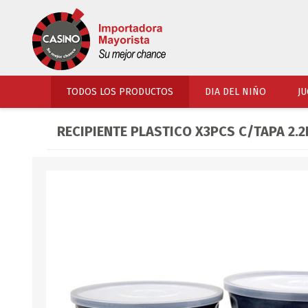
TODOS LOS PRODUCTOS
DIA DEL NIÑO
JU
RECIPIENTE PLASTICO X3PCS C/TAPA 2.2L
PERFUMERIA
VESTIMENTA
COSMETICOS
SOMBREROS Y CAPEL
TOCADOR
UNIFORMES Y ACCES
PERFUMES
ARTICULOS DEPORTI
ACCESORIOS PERFUM
UNIFORMES ESCOLARES
LENTES
CALZADO
ACCESORIOS BELLEZ
OJOTAS
TOCADOR BEBES