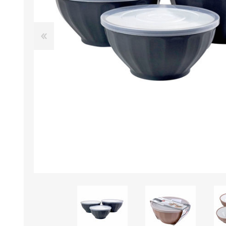
B0LSA DE AGUA
MARROQUINERIA
PAPELERIA
MOCHILAS
LAPICES
BOLSOS
BOLIGRAFOS
BILLETERAS Y MONE
CUADERNOS/CUADERN
MALETAS
LIBRETAS/BLOCKS
CARTERAS Y RIÑONE
AGENDAS/INDICES
ACCESORIOS
CARTUCHERAS
MARCADORES
GEOMETRIA
JARDINERIA
DECORACION