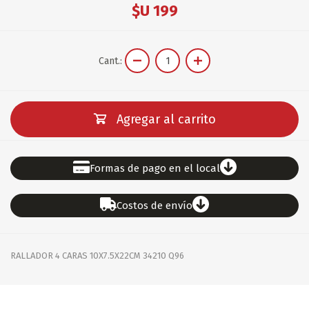
$U 199
Cant.:
Agregar al carrito
Formas de pago en el local
Costos de envío
RALLADOR 4 CARAS 10X7.5X22CM 34210 Q96