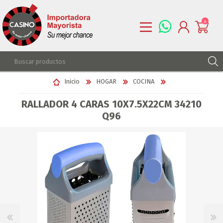
0
REGISTRARSE
Inicio
HOGAR
COCINA
INGRESAR
RALLADOR 4 CARAS 10X7.5X22CM 34210
LISTA DE DESEOS
0
Q96