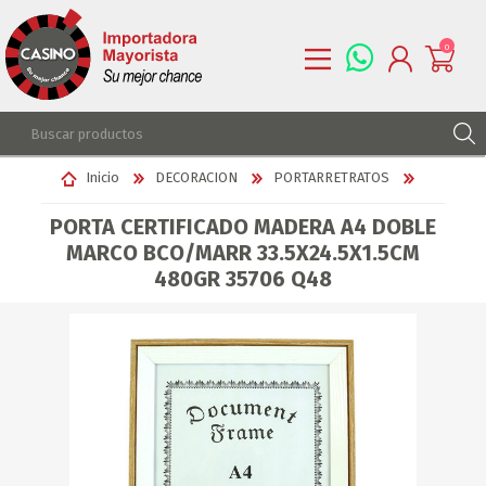
0
REGISTRARSE
Inicio
DECORACION
PORTARRETRATOS
INGRESAR
PORTA CERTIFICADO MADERA A4 DOBLE
LISTA DE DESEOS
0
MARCO BCO/MARR 33.5X24.5X1.5CM
480GR 35706 Q48