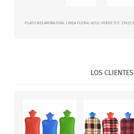
JARDINERIA
ALFOMBRAS
MACETAS
CUADROS
FLORES
LAMPARAS
PLATO MELAMINA OVAL LINEA FLORAL AZUL-VERDE 11.5´ 29X21.
MUEBLES DE JARDIN
PORTARRETRATOS
RELOJES
ESPEJOS
LOS CLIENTE