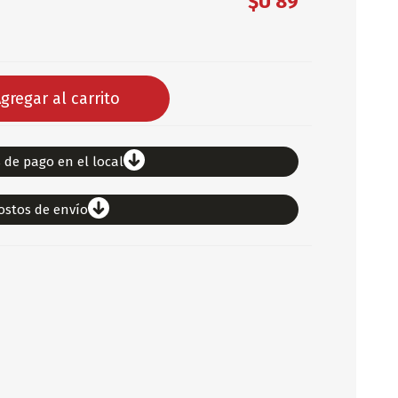
$U 89
DEPORTES
ARTICULOS DE ALM
COTILLON
gregar al carrito
COMESTIBLES
GLOBOS
SERPENTINA
 de pago en el local
ACCESORIOS
ostos de envío
PAPEL PICADO
DIFRACES
CARETAS
DIA DEL NIÑO
DIA DEL PADRE