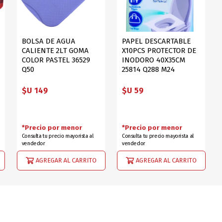
BOLSA DE AGUA
PAPEL DESCARTABLE
CALIENTE 2LT GOMA
X10PCS PROTECTOR DE
COLOR PASTEL 36529
INODORO 40X35CM
Q50
25814 Q288 M24
$U 149
$U 59
*Precio por menor
*Precio por menor
Consulta tu precio mayorista al
Consulta tu precio mayorista al
vendedor
vendedor
AGREGAR AL CARRITO
AGREGAR AL CARRITO