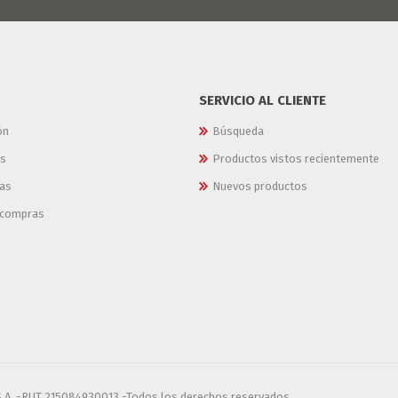
SERVICIO AL CLIENTE
ón
Búsqueda
es
Productos vistos recientemente
as
Nuevos productos
e compras
S.A. -RUT 215084930013 -Todos los derechos reservados.