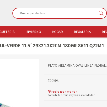
GUETERIA
INVIERNO
HOGAR
REGALERIA
DE
UL-VERDE 11.5´ 29X21.3X2CM 180GR 8611 Q72M1
JUGUETERIA VARONES
ACCESORIOS LLUVIA
ELECTRODOMESTICOS
HOGAR
CAMPING Y PLAYA
JUGUETERIA NENAS
CALZADOS
COCINA
ELECTRODOMESTICOS
CARPAS
JUGUETERIA BEBES
MEDIAS
REGALERIA
PLATO MELAMINA OVAL LINEA FLORAL A
COCINA
ACCESORIOS CAMPIN
JUGUETERIA UNISEX
ROPA
PLASTICOS
REGALERIA
PESCA
Código:
JUGUETRIA ADULTOS
MANTAS
BAÑO
PLASTICOS
PLAYA
BAÑO
CONSERVADORAS
JUEGO DE VERANO
BUFANDAS Y PASHIMAS
MUEBLERIA
*Precio por menor
Consulta tu precio mayorista al vendedor
MUEBLERIA
CANTIMPLORAS
DISFRACES
GUANTES
ACCESORIOS ESTUFA
ACCESORIOS ESTUFA
SOBRES DE DORMIR