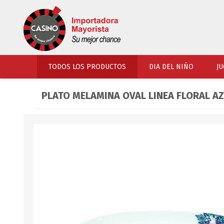
TODOS LOS PRODUCTOS
DIA DEL NIÑO
JU
PLATO MELAMINA OVAL LINEA FLORAL AZ
PERFUMERIA
VESTIMENTA
COSMETICOS
SOMBREROS Y CAPEL
TOCADOR
UNIFORMES Y ACCES
PERFUMES
ARTICULOS DEPORTI
ACCESORIOS PERFUM
UNIFORMES ESCOLARES
LENTES
CALZADO
ACCESORIOS BELLEZ
OJOTAS
TOCADOR BEBES