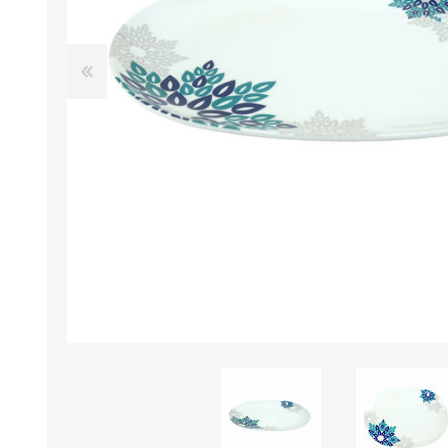
B0LSA DE AGUA
MARROQUINERIA
PAPELERIA
MOCHILAS
LAPICES
BOLSOS
BOLIGRAFOS
BILLETERAS Y MONE
CUADERNOS/CUADERN
MALETAS
LIBRETAS/BLOCKS
CARTERAS Y RIÑONE
AGENDAS/INDICES
ACCESORIOS
CARTUCHERAS
MARCADORES
GEOMETRIA
JARDINERIA
DECORACION