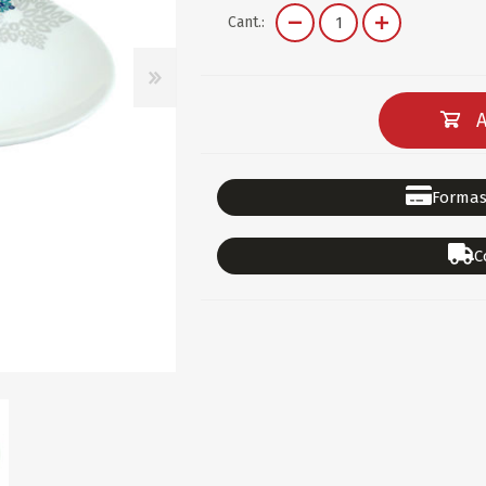
DEPORTES
GORROS
ACCESORIOS DE BEB
Cant.:
ACCESORIOS DE BEB
Ver todo
PAPELERIA 2
PAPELERIA 3
A
ACC.DE OFICINA
PAPELES
ACC.DE ESCRITORIO
CARTULINAS
Formas
DIDACTICOS/PIZARR
GOMAS/PEGAMENTOS
C
PINTURA/PLASTICA
TIJERAS/CORTANTES
LIBROS
FORMULARIOS/HOJAS
Escolares
ART.COMPLEMENTARI
ACC.COMPUTADORA
OFERTAS
DIA DE LOS ABUELOS