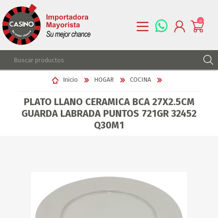
0
REGISTRARSE
Inicio
HOGAR
COCINA
INGRESAR
PLATO LLANO CERAMICA BCA 27X2.5CM
LISTA DE DESEOS
0
GUARDA LABRADA PUNTOS 721GR 32452
Q30M1