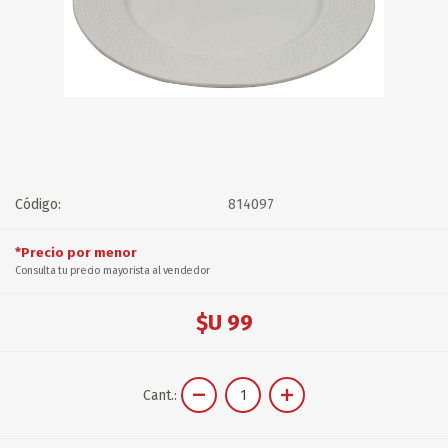
Código:
814097
*Precio por menor
Consulta tu precio mayorista al vendedor
$U 99
Cant.: