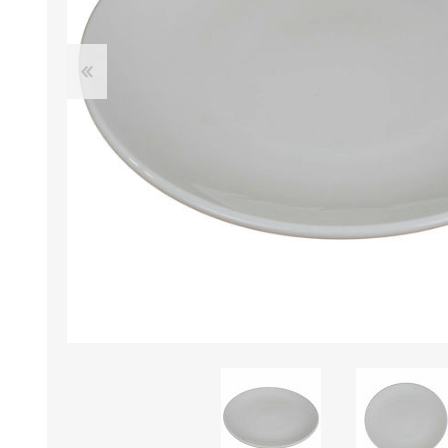
B0LSA DE AGUA
MARROQUINERIA
PAPELERIA
MOCHILAS
LAPICES
BOLSOS
BOLIGRAFOS
BILLETERAS Y MONE
CUADERNOS/CUADERN
MALETAS
LIBRETAS/BLOCKS
CARTERAS Y RIÑONE
AGENDAS/INDICES
ACCESORIOS
CARTUCHERAS
MARCADORES
GEOMETRIA
JARDINERIA
DECORACION