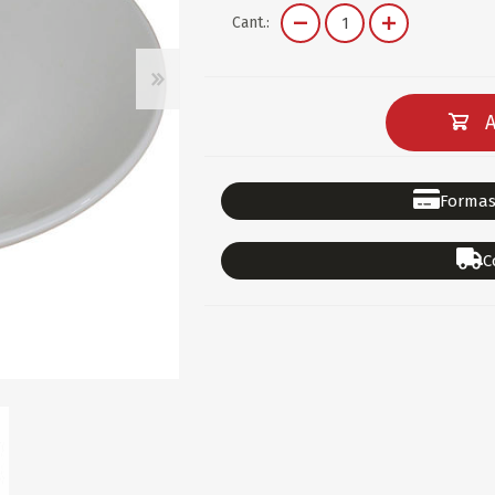
DEPORTES
GORROS
ACCESORIOS DE BEB
Cant.:
ACCESORIOS DE BEB
Ver todo
PAPELERIA 2
PAPELERIA 3
A
ACC.DE OFICINA
PAPELES
ACC.DE ESCRITORIO
CARTULINAS
Formas
DIDACTICOS/PIZARR
GOMAS/PEGAMENTOS
C
PINTURA/PLASTICA
TIJERAS/CORTANTES
LIBROS
FORMULARIOS/HOJAS
Escolares
ART.COMPLEMENTARI
ACC.COMPUTADORA
OFERTAS
DIA DE LOS ABUELOS