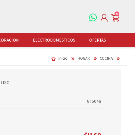
0
REGISTRARSE
CORACION
ELECTRODOMESTICOS
OFERTAS
INGRESAR
Inicio
HOGAR
COCINA
ALFOMBRAS
OFERTAS
JUGUETERIA
FERRETERIA
CUADROS
JUGUETERIA VARONES
HERRAMIENTAS
LAMPARAS
 LISO
JUGUETERIA NENAS
LINTERNAS Y BALIZ
PORTARRETRATOS
JUGUETERIA BEBES
PILAS Y BATERIAS
816048
RELOJES
JUGUETERIA UNISEX
ART.ELECTR.Y A PI
JUGUETRIA ADULTOS
ACCESORIOS FERRET
ESPEJOS
JUEGO DE VERANO
ACCESORIOS DE AUT
DISFRACES
ACCESORIOS DE MOTOS