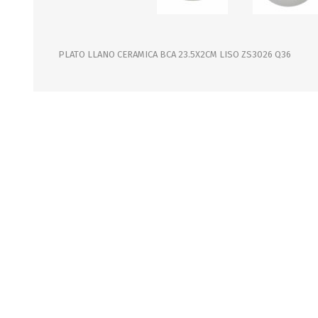
JARDINERIA
ALFOMBRAS
MACETAS
CUADROS
FLORES
LAMPARAS
PLATO LLANO CERAMICA BCA 23.5X2CM LISO ZS3026 Q36
MUEBLES DE JARDIN
PORTARRETRATOS
RELOJES
ESPEJOS