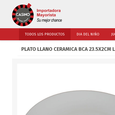
TODOS LOS PRODUCTOS
DIA DEL NIÑO
JU
PLATO LLANO CERAMICA BCA 23.5X2CM L
PERFUMERIA
VESTIMENTA
COSMETICOS
SOMBREROS Y CAPEL
TOCADOR
UNIFORMES Y ACCES
PERFUMES
ARTICULOS DEPORTI
ACCESORIOS PERFUM
UNIFORMES ESCOLARES
LENTES
CALZADO
ACCESORIOS BELLEZ
OJOTAS
TOCADOR BEBES