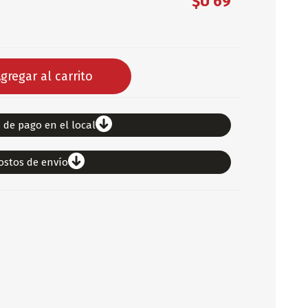
$U 69
DEPORTES
ARTICULOS DE ALM
COTILLON
gregar al carrito
COMESTIBLES
GLOBOS
SERPENTINA
 de pago en el local
ACCESORIOS
ostos de envío
PAPEL PICADO
DIFRACES
CARETAS
DIA DEL NIÑO
DIA DEL PADRE