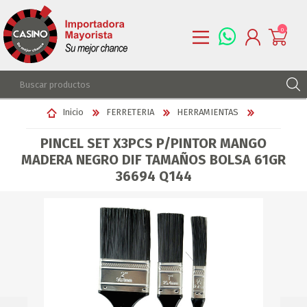
0
REGISTRARSE
Inicio
FERRETERIA
HERRAMIENTAS
INGRESAR
PINCEL SET X3PCS P/PINTOR MANGO
LISTA DE DESEOS
0
MADERA NEGRO DIF TAMAÑOS BOLSA 61GR
36694 Q144