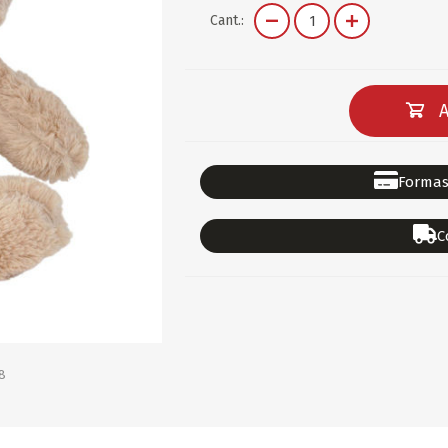
DEPORTES
GORROS
ACCESORIOS DE BEB
Cant.:
ACCESORIOS DE BEB
Ver todo
PAPELERIA 2
PAPELERIA 3
A
ACC.DE OFICINA
PAPELES
ACC.DE ESCRITORIO
CARTULINAS
Formas
DIDACTICOS/PIZARR
GOMAS/PEGAMENTOS
C
PINTURA/PLASTICA
TIJERAS/CORTANTES
LIBROS
FORMULARIOS/HOJAS
Escolares
ART.COMPLEMENTARI
ACC.COMPUTADORA
8
OFERTAS
DIA DE LOS ABUELOS