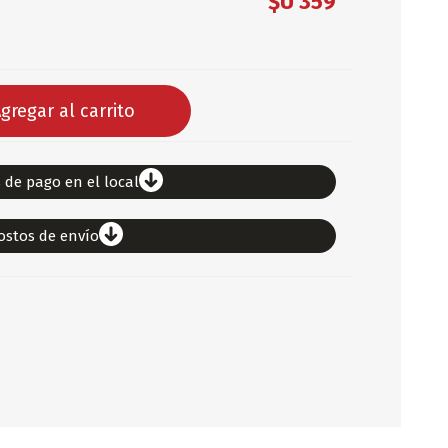
$U 359
DEPORTES
ARTICULOS DE ALM
COTILLON
gregar al carrito
COMESTIBLES
GLOBOS
SERPENTINA
 de pago en el local
ACCESORIOS
ostos de envío
PAPEL PICADO
DIFRACES
CARETAS
DIA DEL NIÑO
DIA DEL PADRE