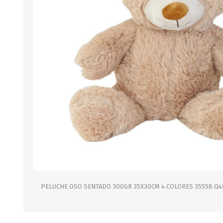
B0LSA DE AGUA
MARROQUINERIA
PAPELERIA
MOCHILAS
LAPICES
BOLSOS
BOLIGRAFOS
BILLETERAS Y MONE
CUADERNOS/CUADERN
MALETAS
LIBRETAS/BLOCKS
CARTERAS Y RIÑONE
AGENDAS/INDICES
ACCESORIOS
CARTUCHERAS
MARCADORES
GEOMETRIA
PELUCHE OSO SENTADO 300GR 35X30CM 4 COLORES 35558 Q4
JARDINERIA
DECORACION