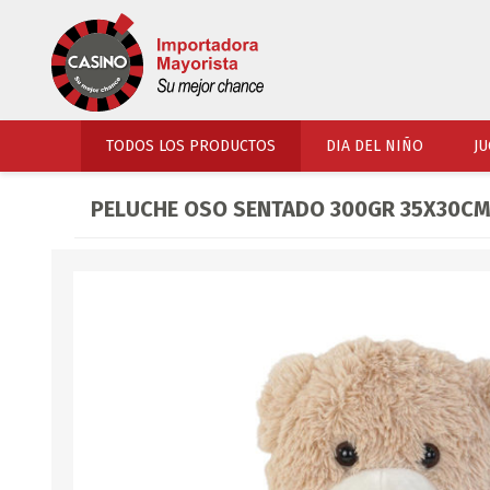
TODOS LOS PRODUCTOS
DIA DEL NIÑO
JU
PELUCHE OSO SENTADO 300GR 35X30CM
PERFUMERIA
VESTIMENTA
COSMETICOS
SOMBREROS Y CAPEL
TOCADOR
UNIFORMES Y ACCES
PERFUMES
ARTICULOS DEPORTI
ACCESORIOS PERFUM
UNIFORMES ESCOLARES
LENTES
CALZADO
ACCESORIOS BELLEZ
OJOTAS
TOCADOR BEBES