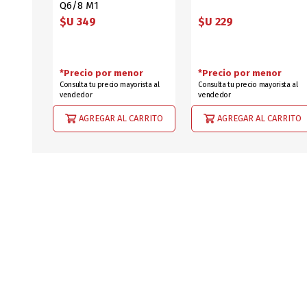
Q6/8 M1
$U 349
$U 229
*Precio por menor
*Precio por menor
Consulta tu precio mayorista al
Consulta tu precio mayorista al
vendedor
vendedor
AGREGAR AL CARRITO
AGREGAR AL CARRITO