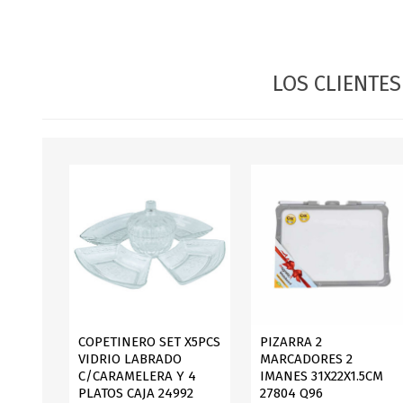
JARDINERIA
ALFOMBRAS
MACETAS
CUADROS
FLORES
LAMPARAS
LOS CLIENTE
MUEBLES DE JARDIN
PORTARRETRATOS
RELOJES
ESPEJOS
COPETINERO SET X5PCS
PIZARRA 2
VIDRIO LABRADO
MARCADORES 2
C/CARAMELERA Y 4
IMANES 31X22X1.5CM
PLATOS CAJA 24992
27804 Q96