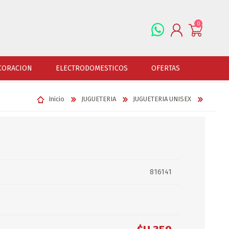
0
REGISTRARSE
CORACION
ELECTRODOMESTICOS
OFERTAS
INGRESAR
Inicio
JUGUETERIA
JUGUETERIA UNISEX
ALFOMBRAS
OFERTAS
JUGUETERIA
FERRETERIA
CUADROS
JUGUETERIA VARONES
HERRAMIENTAS
LAMPARAS
JUGUETERIA NENAS
LINTERNAS Y BALIZ
PORTARRETRATOS
JUGUETERIA BEBES
PILAS Y BATERIAS
816141
RELOJES
JUGUETERIA UNISEX
ART.ELECTR.Y A PI
JUGUETRIA ADULTOS
ACCESORIOS FERRET
ESPEJOS
JUEGO DE VERANO
ACCESORIOS DE AUT
DISFRACES
ACCESORIOS DE MOTOS