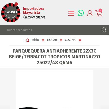
0
REGISTRARSE
Inicio
HOGAR
COCINA
INGRESAR
PANQUEQUERA ANTIADHERENTE 22X3C
LISTA DE DESEOS
0
BEIGE/TERRACOT TROPICOS MARTINAZZO
25022/48 Q6M6