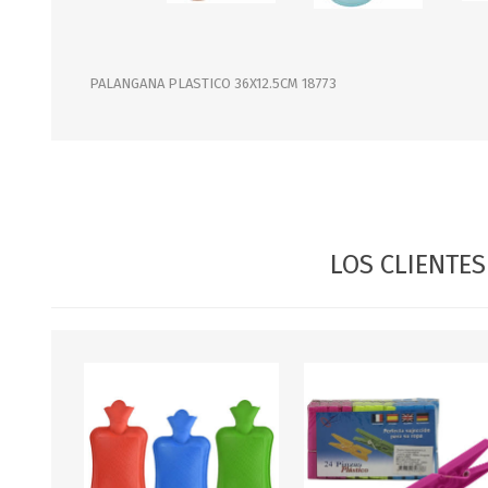
JARDINERIA
ALFOMBRAS
MACETAS
CUADROS
FLORES
LAMPARAS
PALANGANA PLASTICO 36X12.5CM 18773
MUEBLES DE JARDIN
PORTARRETRATOS
RELOJES
ESPEJOS
LOS CLIENTE