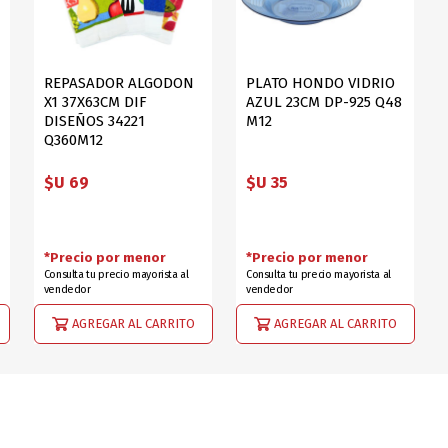
REPASADOR ALGODON
PLATO HONDO VIDRIO
X1 37X63CM DIF
AZUL 23CM DP-925 Q48
DISEÑOS 34221
M12
Q360M12
$U 69
$U 35
*Precio por menor
*Precio por menor
Consulta tu precio mayorista al
Consulta tu precio mayorista al
vendedor
vendedor
AGREGAR AL CARRITO
AGREGAR AL CARRITO