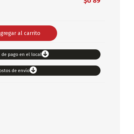
$U 89
DEPORTES
ARTICULOS DE ALM
COTILLON
gregar al carrito
COMESTIBLES
GLOBOS
SERPENTINA
 de pago en el local
ACCESORIOS
ostos de envío
PAPEL PICADO
DIFRACES
CARETAS
DIA DEL NIÑO
DIA DEL PADRE