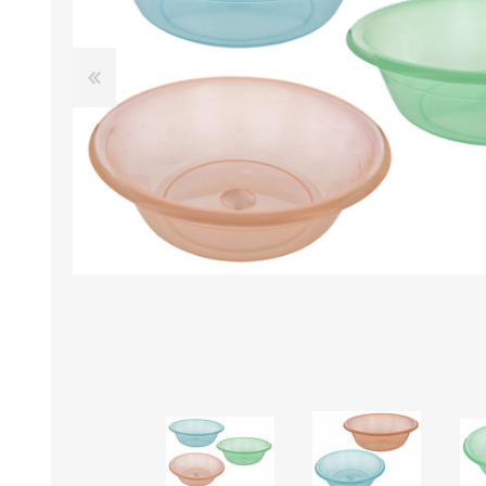
B0LSA DE AGUA
MARROQUINERIA
PAPELERIA
MOCHILAS
LAPICES
BOLSOS
BOLIGRAFOS
BILLETERAS Y MONE
CUADERNOS/CUADERN
MALETAS
LIBRETAS/BLOCKS
CARTERAS Y RIÑONE
AGENDAS/INDICES
ACCESORIOS
CARTUCHERAS
MARCADORES
GEOMETRIA
JARDINERIA
DECORACION