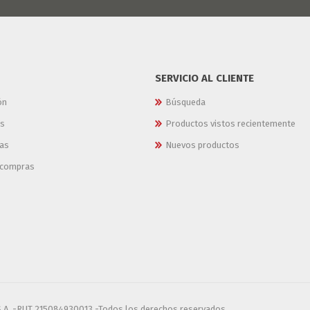
SERVICIO AL CLIENTE
ón
Búsqueda
es
Productos vistos recientemente
as
Nuevos productos
e compras
S.A. -RUT 215084930013 -Todos los derechos reservados.