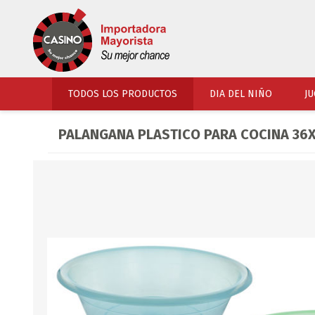
TODOS LOS PRODUCTOS
DIA DEL NIÑO
JU
PALANGANA PLASTICO PARA COCINA 36X
PERFUMERIA
VESTIMENTA
COSMETICOS
SOMBREROS Y CAPEL
TOCADOR
UNIFORMES Y ACCES
PERFUMES
ARTICULOS DEPORTI
ACCESORIOS PERFUM
UNIFORMES ESCOLARES
LENTES
CALZADO
ACCESORIOS BELLEZ
OJOTAS
TOCADOR BEBES