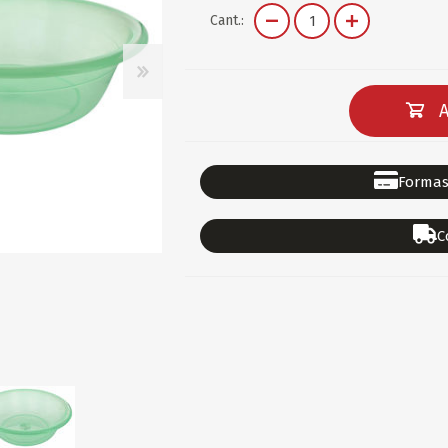
DEPORTES
GORROS
ACCESORIOS DE BEB
Cant.:
ACCESORIOS DE BEB
Ver todo
PAPELERIA 2
PAPELERIA 3
A
ACC.DE OFICINA
PAPELES
ACC.DE ESCRITORIO
CARTULINAS
Formas
DIDACTICOS/PIZARR
GOMAS/PEGAMENTOS
C
PINTURA/PLASTICA
TIJERAS/CORTANTES
LIBROS
FORMULARIOS/HOJAS
Escolares
ART.COMPLEMENTARI
ACC.COMPUTADORA
OFERTAS
DIA DE LOS ABUELOS