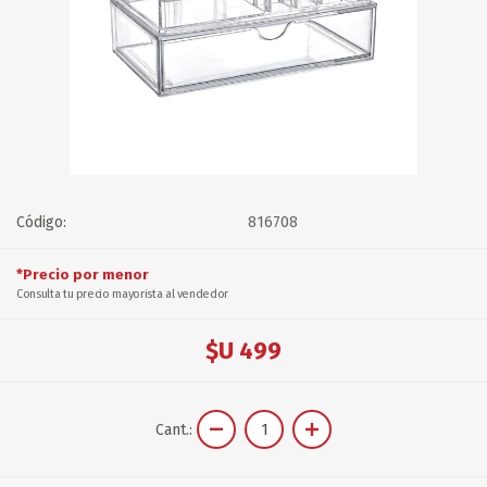
Código:
816708
*Precio por menor
Consulta tu precio mayorista al vendedor
$U 499
Cant.: