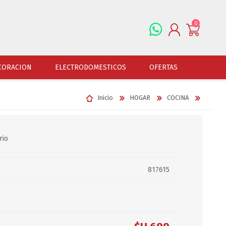
0
REGISTRARSE
CORACION
ELECTRODOMESTICOS
OFERTAS
INGRESAR
Inicio
HOGAR
COCINA
ALFOMBRAS
OFERTAS
JUGUETERIA
FERRETERIA
CUADROS
JUGUETERIA VARONES
HERRAMIENTAS
LAMPARAS
rio
JUGUETERIA NENAS
LINTERNAS Y BALIZ
PORTARRETRATOS
JUGUETERIA BEBES
PILAS Y BATERIAS
817615
RELOJES
JUGUETERIA UNISEX
ART.ELECTR.Y A PI
JUGUETRIA ADULTOS
ACCESORIOS FERRET
ESPEJOS
JUEGO DE VERANO
ACCESORIOS DE AUT
DISFRACES
ACCESORIOS DE MOTOS