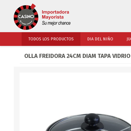
TODOS LOS PRODUCTOS
DIA DEL NIÑO
JU
OLLA FREIDORA 24CM DIAM TAPA VIDRI
PERFUMERIA
VESTIMENTA
COSMETICOS
SOMBREROS Y CAPEL
TOCADOR
UNIFORMES Y ACCES
PERFUMES
ARTICULOS DEPORTI
ACCESORIOS PERFUM
UNIFORMES ESCOLARES
LENTES
CALZADO
ACCESORIOS BELLEZ
OJOTAS
TOCADOR BEBES