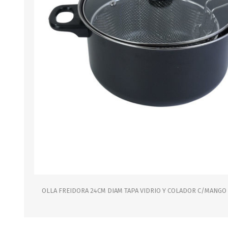
B0LSA DE AGUA
MARROQUINERIA
PAPELERIA
MOCHILAS
LAPICES
BOLSOS
BOLIGRAFOS
BILLETERAS Y MONE
CUADERNOS/CUADERN
MALETAS
LIBRETAS/BLOCKS
CARTERAS Y RIÑONE
AGENDAS/INDICES
ACCESORIOS
CARTUCHERAS
MARCADORES
GEOMETRIA
OLLA FREIDORA 24CM DIAM TAPA VIDRIO Y COLADOR C/MANGO
JARDINERIA
DECORACION