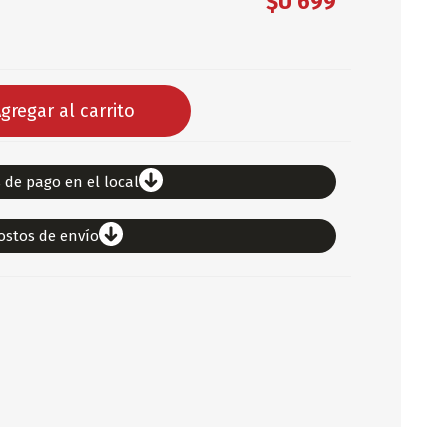
$U 699
DEPORTES
ARTICULOS DE ALM
COTILLON
gregar al carrito
COMESTIBLES
GLOBOS
SERPENTINA
 de pago en el local
ACCESORIOS
ostos de envío
PAPEL PICADO
DIFRACES
CARETAS
DIA DEL NIÑO
DIA DEL PADRE