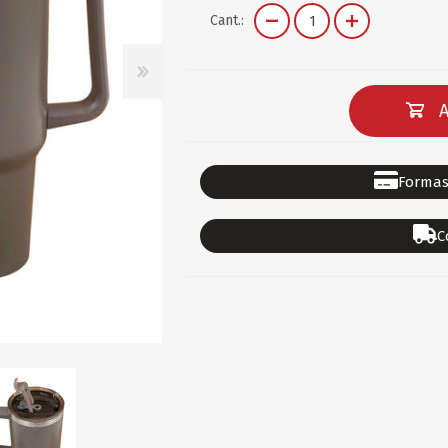
DEPORTES
GORROS
ACCESORIOS DE BEB
Cant.:
ACCESORIOS DE BEB
Ver todo
PAPELERIA 2
PAPELERIA 3
A
ACC.DE OFICINA
PAPELES
ACC.DE ESCRITORIO
CARTULINAS
Formas
DIDACTICOS/PIZARR
GOMAS/PEGAMENTOS
C
PINTURA/PLASTICA
TIJERAS/CORTANTES
LIBROS
FORMULARIOS/HOJAS
Escolares
ART.COMPLEMENTARI
ACC.COMPUTADORA
OFERTAS
DIA DE LOS ABUELOS