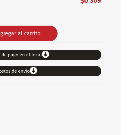
$U 369
DEPORTES
ARTICULOS DE ALM
COTILLON
gregar al carrito
COMESTIBLES
GLOBOS
SERPENTINA
 de pago en el local
ACCESORIOS
ostos de envío
PAPEL PICADO
DIFRACES
CARETAS
DIA DEL NIÑO
DIA DEL PADRE