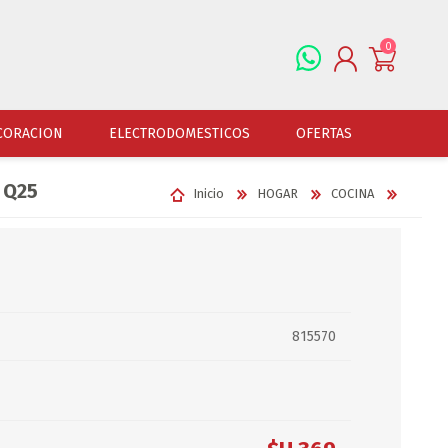
0
REGISTRARSE
CORACION
ELECTRODOMESTICOS
OFERTAS
INGRESAR
 Q25
Inicio
HOGAR
COCINA
ALFOMBRAS
OFERTAS
JUGUETERIA
FERRETERIA
CUADROS
JUGUETERIA VARONES
HERRAMIENTAS
LAMPARAS
JUGUETERIA NENAS
LINTERNAS Y BALIZ
PORTARRETRATOS
JUGUETERIA BEBES
PILAS Y BATERIAS
815570
RELOJES
JUGUETERIA UNISEX
ART.ELECTR.Y A PI
JUGUETRIA ADULTOS
ACCESORIOS FERRET
ESPEJOS
JUEGO DE VERANO
ACCESORIOS DE AUT
DISFRACES
ACCESORIOS DE MOTOS