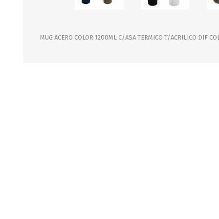
JARDINERIA
ALFOMBRAS
MACETAS
CUADROS
FLORES
LAMPARAS
MUG ACERO COLOR 1200ML C/ASA TERMICO T/ACRILICO DIF CO
MUEBLES DE JARDIN
PORTARRETRATOS
RELOJES
ESPEJOS