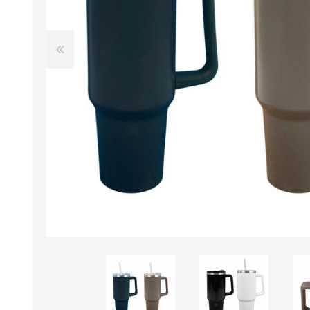
B0LSA DE AGUA
MARROQUINERIA
PAPELERIA
MOCHILAS
LAPICES
BOLSOS
BOLIGRAFOS
BILLETERAS Y MONE
CUADERNOS/CUADERN
MALETAS
LIBRETAS/BLOCKS
CARTERAS Y RIÑONE
AGENDAS/INDICES
ACCESORIOS
CARTUCHERAS
MARCADORES
GEOMETRIA
JARDINERIA
DECORACION