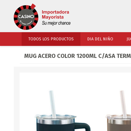
TODOS LOS PRODUCTOS
DIA DEL NIÑO
JU
MUG ACERO COLOR 1200ML C/ASA TERMI
PERFUMERIA
VESTIMENTA
COSMETICOS
SOMBREROS Y CAPEL
TOCADOR
UNIFORMES Y ACCES
PERFUMES
ARTICULOS DEPORTI
ACCESORIOS PERFUM
UNIFORMES ESCOLARES
LENTES
CALZADO
ACCESORIOS BELLEZ
OJOTAS
TOCADOR BEBES