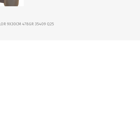
OFERTAS
DIA DE LOS ABUELOS
LOR 9X30CM 478GR 35409 Q25