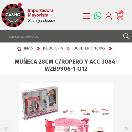
0
REGISTRARSE
Inicio
JUGUETERIA
JUGUETERIA NENAS
INGRESAR
MUÑECA 28CM C/ROPERO Y ACC 3084-
LISTA DE DESEOS
0
WZB9906-1 Q12