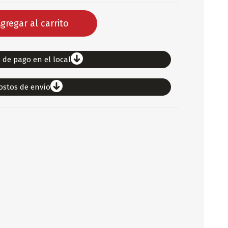
DEPORTES
gregar al carrito
ARTICULOS DE ALM
COTILLON
 de pago en el local
COMESTIBLES
GLOBOS
ostos de envío
SERPENTINA
ACCESORIOS
PAPEL PICADO
DIFRACES
CARETAS
DIA DEL NIÑO
DIA DEL PADRE