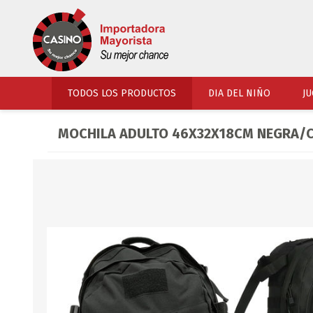
TODOS LOS PRODUCTOS
DIA DEL NIÑO
JU
MOCHILA ADULTO 46X32X18CM NEGRA/C
PERFUMERIA
VESTIMENTA
COSMETICOS
SOMBREROS Y CAPEL
TOCADOR
UNIFORMES Y ACCES
PERFUMES
ARTICULOS DEPORTI
ACCESORIOS PERFUM
UNIFORMES ESCOLARES
LENTES
CALZADO
ACCESORIOS BELLEZ
OJOTAS
TOCADOR BEBES