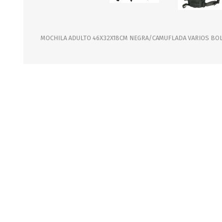
JARDINERIA
ALFOMBRAS
MACETAS
CUADROS
FLORES
LAMPARAS
MOCHILA ADULTO 46X32X18CM NEGRA/CAMUFLADA VARIOS BOL
MUEBLES DE JARDIN
PORTARRETRATOS
RELOJES
ESPEJOS