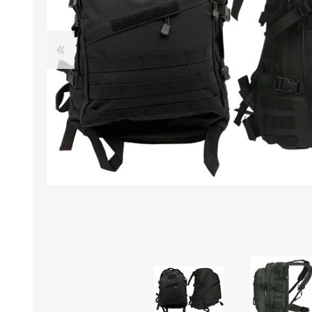
B0LSA DE AGUA
MARROQUINERIA
PAPELERIA
MOCHILAS
LAPICES
BOLSOS
BOLIGRAFOS
BILLETERAS Y MONE
CUADERNOS/CUADERN
MALETAS
LIBRETAS/BLOCKS
CARTERAS Y RIÑONE
AGENDAS/INDICES
ACCESORIOS
CARTUCHERAS
MARCADORES
GEOMETRIA
JARDINERIA
DECORACION