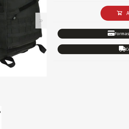
DEPORTES
GORROS
ACCESORIOS DE BEB
ACCESORIOS DE BEB
A
Ver todo
PAPELERIA 2
PAPELERIA 3
Formas
ACC.DE OFICINA
PAPELES
C
ACC.DE ESCRITORIO
CARTULINAS
DIDACTICOS/PIZARR
GOMAS/PEGAMENTOS
PINTURA/PLASTICA
TIJERAS/CORTANTES
LIBROS
FORMULARIOS/HOJAS
Escolares
ART.COMPLEMENTARI
ACC.COMPUTADORA
OFERTAS
DIA DE LOS ABUELOS