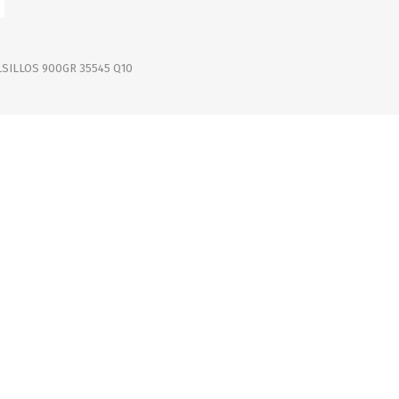
OFERTAS
DIA DE LOS ABUELOS
SILLOS 900GR 35545 Q10