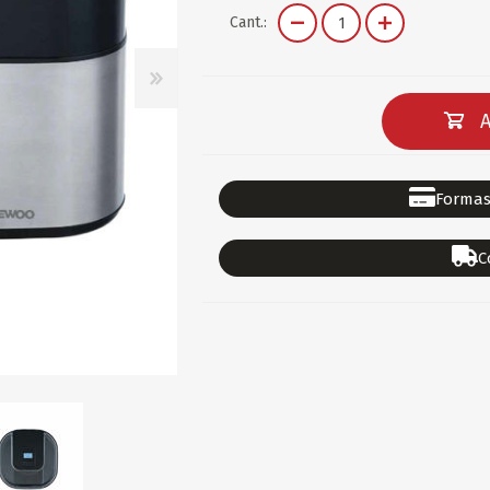
DEPORTES
GORROS
ACCESORIOS DE BEB
Cant.:
ACCESORIOS DE BEB
Ver todo
PAPELERIA 2
PAPELERIA 3
A
ACC.DE OFICINA
PAPELES
ACC.DE ESCRITORIO
CARTULINAS
Formas
DIDACTICOS/PIZARR
GOMAS/PEGAMENTOS
C
PINTURA/PLASTICA
TIJERAS/CORTANTES
LIBROS
FORMULARIOS/HOJAS
Escolares
ART.COMPLEMENTARI
ACC.COMPUTADORA
OFERTAS
DIA DE LOS ABUELOS