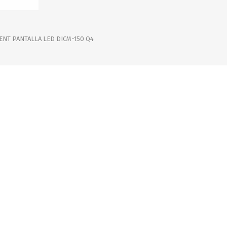
OFERTAS
DIA DE LOS ABUELOS
NT PANTALLA LED DICM-150 Q4