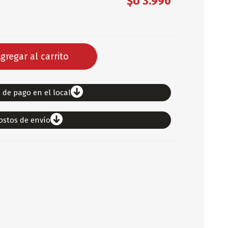
$U 3.990
DEPORTES
ARTICULOS DE ALM
COTILLON
gregar al carrito
COMESTIBLES
GLOBOS
SERPENTINA
 de pago en el local
ACCESORIOS
ostos de envío
PAPEL PICADO
DIFRACES
CARETAS
DIA DEL NIÑO
DIA DEL PADRE