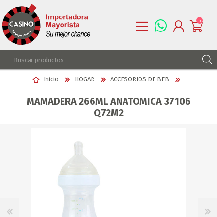
0
REGISTRARSE
Inicio
HOGAR
ACCESORIOS DE BEB
INGRESAR
MAMADERA 266ML ANATOMICA 37106
LISTA DE DESEOS
0
Q72M2