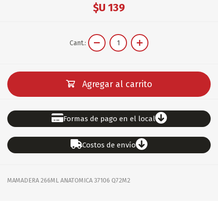
$U 139
Cant.:
Agregar al carrito
Formas de pago en el local
Costos de envío
MAMADERA 266ML ANATOMICA 37106 Q72M2