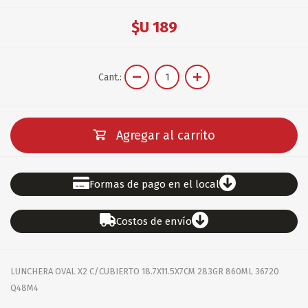
$U 189
Cant.:
Agregar al carrito
Formas de pago en el local
Costos de envío
LUNCHERA OVAL X2 C/CUBIERTO 18.7X11.5X7CM 283GR 860ML 36720
Q48M4