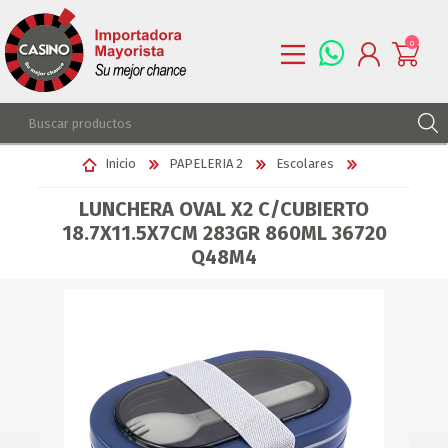
0
REGISTRARSE
Inicio
PAPELERIA 2
Escolares
INGRESAR
LUNCHERA OVAL X2 C/CUBIERTO
LISTA DE DESEOS
0
18.7X11.5X7CM 283GR 860ML 36720
Q48M4