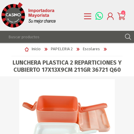
0
REGISTRARSE
Inicio
PAPELERIA 2
Escolares
INGRESAR
LUNCHERA PLASTICA 2 REPARTICIONES Y
LISTA DE DESEOS
0
CUBIERTO 17X13X9CM 211GR 36721 Q60