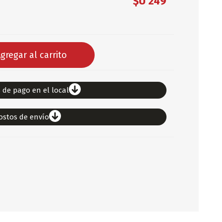
$U 249
DEPORTES
ARTICULOS DE ALM
COTILLON
gregar al carrito
COMESTIBLES
GLOBOS
SERPENTINA
 de pago en el local
ACCESORIOS
ostos de envío
PAPEL PICADO
DIFRACES
CARETAS
DIA DEL NIÑO
DIA DEL PADRE