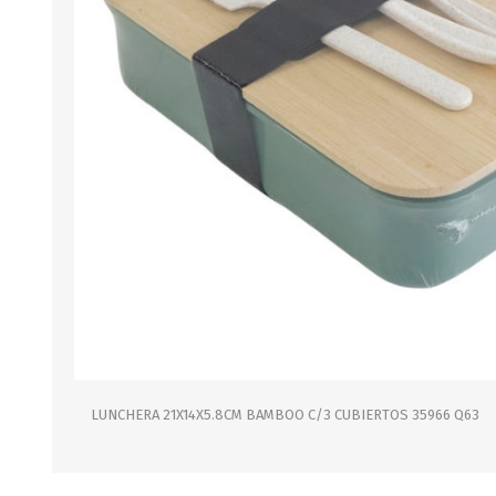
B0LSA DE AGUA
MARROQUINERIA
PAPELERIA
MOCHILAS
LAPICES
BOLSOS
BOLIGRAFOS
BILLETERAS Y MONE
CUADERNOS/CUADERN
MALETAS
LIBRETAS/BLOCKS
CARTERAS Y RIÑONE
AGENDAS/INDICES
ACCESORIOS
CARTUCHERAS
MARCADORES
GEOMETRIA
LUNCHERA 21X14X5.8CM BAMBOO C/3 CUBIERTOS 35966 Q63
JARDINERIA
DECORACION