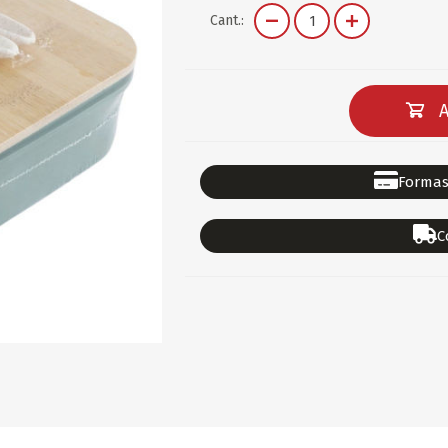
DEPORTES
GORROS
ACCESORIOS DE BEB
Cant.:
ACCESORIOS DE BEB
Ver todo
PAPELERIA 2
PAPELERIA 3
A
ACC.DE OFICINA
PAPELES
ACC.DE ESCRITORIO
CARTULINAS
Formas
DIDACTICOS/PIZARR
GOMAS/PEGAMENTOS
C
PINTURA/PLASTICA
TIJERAS/CORTANTES
LIBROS
FORMULARIOS/HOJAS
Escolares
ART.COMPLEMENTARI
ACC.COMPUTADORA
OFERTAS
DIA DE LOS ABUELOS