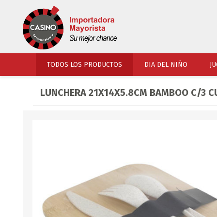
TODOS LOS PRODUCTOS
DIA DEL NIÑO
JU
LUNCHERA 21X14X5.8CM BAMBOO C/3 C
PERFUMERIA
VESTIMENTA
COSMETICOS
SOMBREROS Y CAPEL
TOCADOR
UNIFORMES Y ACCES
PERFUMES
ARTICULOS DEPORTI
ACCESORIOS PERFUM
UNIFORMES ESCOLARES
LENTES
CALZADO
ACCESORIOS BELLEZ
OJOTAS
TOCADOR BEBES