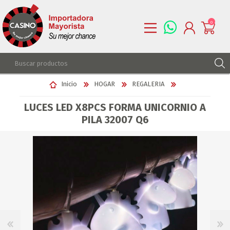
0
REGISTRARSE
Inicio
HOGAR
REGALERIA
INGRESAR
LUCES LED X8PCS FORMA UNICORNIO A
LISTA DE DESEOS
0
PILA 32007 Q6